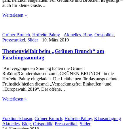
ganz herzlich eingeladen. Für Getränke und Brötchen ist gesorgt –
auch für kleine Gäste…
Weiterlesen »
Grüner Brunch
,
Hofreite Palmy
Aktuelles
,
Blog
,
Ortspolitik
,
Presseartikel
,
Slider
10. März 2019
Themenvielfalt beim „Grünen Brunch“ am
Faschingssonntag
Am vergangenen Sonntag hatten die Grünen
Roßdorf/Gundernhausen zum „GRÜNEN BRUNCH“ in die
Hofreite Palmy eingeladen. Die Leitthemen für das ausgedehnte
Frühstück hießen diesmal „Verpackungsfrei Einkaufen“ und
„Europawahl 2019“. Der offene…
Weiterlesen »
Fraktionsklausur
,
Grüner Brunch
,
Hofreite Palmy
,
Klausurtagung
Aktuelles
,
Blog
,
Ortspolitik
,
Presseartikel
,
Slider
24. November 2018