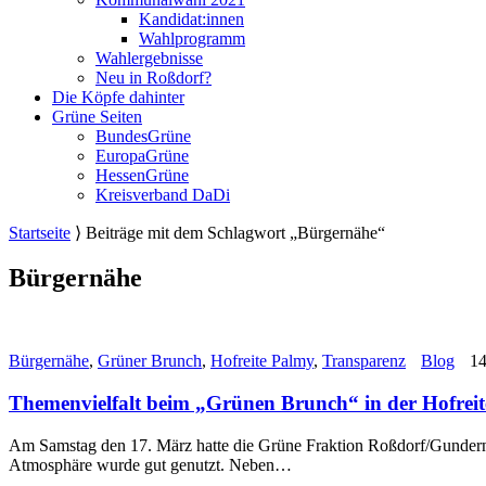
Kandidat:innen
Wahlprogramm
Wahlergebnisse
Neu in Roßdorf?
Die Köpfe dahinter
Grüne Seiten
BundesGrüne
EuropaGrüne
HessenGrüne
Kreisverband DaDi
Startseite
⟩
Beiträge mit dem Schlagwort „Bürgernähe“
Bürgernähe
Bürgernähe
,
Grüner Brunch
,
Hofreite Palmy
,
Transparenz
Blog
14
Themenvielfalt beim „Grünen Brunch“ in der Hofrei
Am Samstag den 17. März hatte die Grüne Fraktion Roßdorf/Gund
Atmosphäre wurde gut genutzt. Neben…