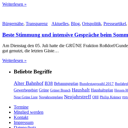
Weiterlesen »
Bürgernähe
,
Transparenz
Aktuelles
,
Blog
,
Ortspolitik
,
Presseartikel
Beste Stimmung und intensive Gespräche beim Somm
Am Dienstag den 05. Juli hatte die GRÜNE Fraktion Roßdorf/Gunde
gut genutzt, die letzten Gäste…
Weiterlesen »
Beliebte Begriffe
Alter Bahnhof
B38
Bebauungsplan
Bundestagswahl 2017
Busfahrp
Haushalt
Gewerbegebiet
Grüne
Haushaltsplan
Grüner Brunch
Hessen-M
Neujahrstreff
ros
OHI
Philip Krämer
Neue Grüne Liste
Neujahrsempfang
Termine
Mitglied werden
Kontakt
Impressum
Datenschutz