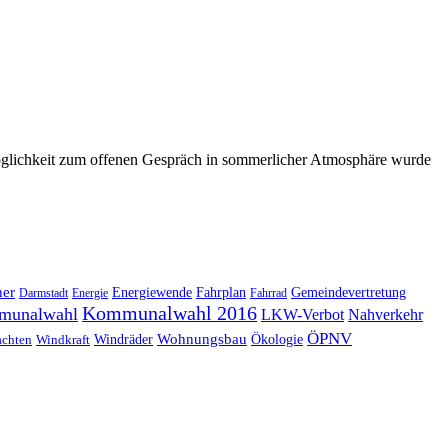
glichkeit zum offenen Gespräch in sommerlicher Atmosphäre wurde
ner
Energiewende
Fahrplan
Gemeindevertretung
Darmstadt
Energie
Fahrrad
Kommunalwahl 2016
munalwahl
LKW-Verbot
Nahverkehr
ÖPNV
Windräder
Wohnungsbau
Ökologie
achten
Windkraft