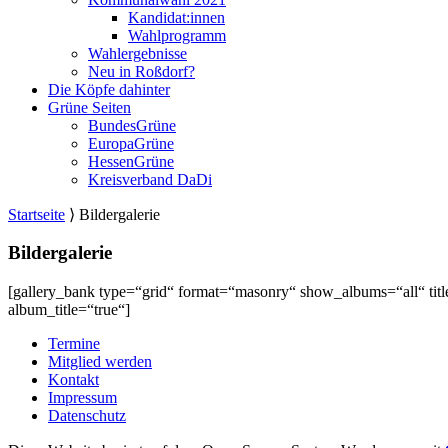
Kandidat:innen
Wahlprogramm
Wahlergebnisse
Neu in Roßdorf?
Die Köpfe dahinter
Grüne Seiten
BundesGrüne
EuropaGrüne
HessenGrüne
Kreisverband DaDi
Startseite
⟩
Bildergalerie
Bildergalerie
[gallery_bank type=“grid“ format=“masonry“ show_albums=“all“ titl
album_title=“true“]
Termine
Mitglied werden
Kontakt
Impressum
Datenschutz