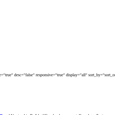
e=“true“ desc=“false“ responsive=“true“ display=“all“ sort_by=“sort