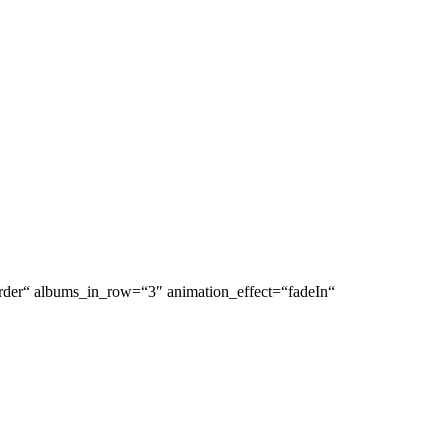
_order“ albums_in_row=“3″ animation_effect=“fadeIn“