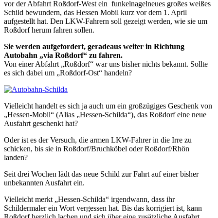
vor der Abfahrt Roßdorf-West ein funkelnagelneues großes weißes
Schild bewundern, das Hessen Mobil kurz vor dem 1. April
aufgestellt hat. Den LKW-Fahrern soll gezeigt werden, wie sie um
Roßdorf herum fahren sollen.
Sie werden aufgefordert, geradeaus weiter in Richtung
Autobahn „via Roßdorf“ zu fahren.
Von einer Abfahrt „Roßdorf“ war uns bisher nichts bekannt. Sollte
es sich dabei um „Roßdorf-Ost“ handeln?
Vielleicht handelt es sich ja auch um ein großzügiges Geschenk von
„Hessen-Mobil“ (Alias „Hessen-Schilda“), das Roßdorf eine neue
Ausfahrt geschenkt hat?
Oder ist es der Versuch, die armen LKW-Fahrer in die Irre zu
schicken, bis sie in Roßdorf/Bruchköbel oder Roßdorf/Rhön
landen?
Seit drei Wochen lädt das neue Schild zur Fahrt auf einer bisher
unbekannten Ausfahrt ein.
Vielleicht merkt „Hessen-Schilda“ irgendwann, dass ihr
Schildermaler ein Wort vergessen hat. Bis das korrigiert ist, kann
Roßdorf herzlich lachen und sich über eine zusätzliche Ausfahrt