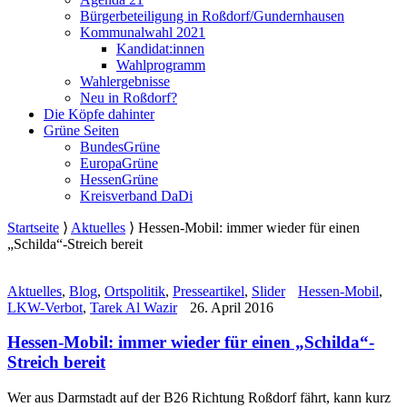
Bürgerbeteiligung in Roßdorf/Gundernhausen
Kommunalwahl 2021
Kandidat:innen
Wahlprogramm
Wahlergebnisse
Neu in Roßdorf?
Die Köpfe dahinter
Grüne Seiten
BundesGrüne
EuropaGrüne
HessenGrüne
Kreisverband DaDi
Startseite
⟩
Aktuelles
⟩
Hessen-Mobil: immer wieder für einen
„Schilda“-Streich bereit
Aktuelles
,
Blog
,
Ortspolitik
,
Presseartikel
,
Slider
Hessen-Mobil
,
LKW-Verbot
,
Tarek Al Wazir
26. April 2016
Hessen-Mobil: immer wieder für einen „Schilda“-
Streich bereit
Wer aus Darmstadt auf der B26 Richtung Roßdorf fährt, kann kurz