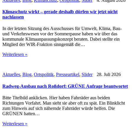
Aktuelles
,
Blog
,
Klimaschutz
,
Ortspolitik
,
Slider
4. August 2026
Klimaschutz wirkt – gerade deshalb dürfen wir jetzt nicht
nachlassen
In der letzten Sitzung des Ausschusses für Umwelt, Klima, Bau-
und Verkehrswesen vor der Sommerpause haben wir über das
kommunale Klimaanpassungskonzept beraten. Dabei stellte ein
Mitglied der WIR-Fraktion sinngemäß die…
Weiterlesen »
Aktuelles
,
Blog
,
Ortspolitik
,
Presseartikel
,
Slider
28. Juli 2026
Radweg-Ausbau nach Roßdorf: GRÜNE Anfrage beantwortet
Bitte Titelbild anklicken. Hier haben Fahrräder aus beiden
Richtungen Vorfahrt. Man sieht sie aber oft zu spät. Ein Blinklicht
zum Hinweis auf sich nähernde Fahrräder würde helfen. Die
GRÜNEN hatten…
Weiterlesen »