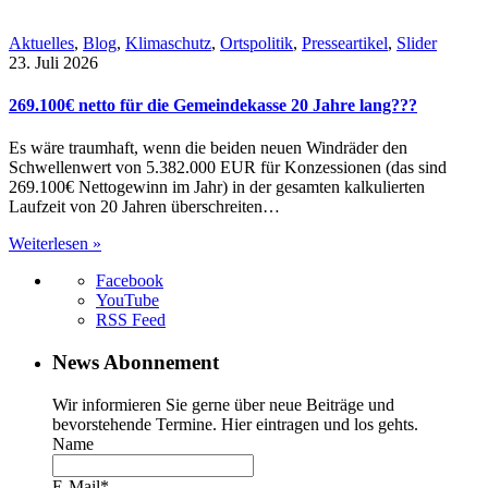
Aktuelles
,
Blog
,
Klimaschutz
,
Ortspolitik
,
Presseartikel
,
Slider
23. Juli 2026
269.100€ netto für die Gemeindekasse 20 Jahre lang???
Es wäre traumhaft, wenn die beiden neuen Windräder den
Schwellenwert von 5.382.000 EUR für Konzessionen (das sind
269.100€ Nettogewinn im Jahr) in der gesamten kalkulierten
Laufzeit von 20 Jahren überschreiten…
Weiterlesen »
Facebook
YouTube
RSS Feed
News Abonnement
Wir informieren Sie gerne über neue Beiträge und
bevorstehende Termine. Hier eintragen und los gehts.
Name
E-Mail*