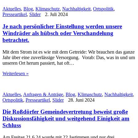
Aktuelles
,
Blog
,
Klimaschutz
,
Nachhaltigkeit
,
Ortspolitik
,
Presseartikel
,
Slider
2. Juli 2024
Je nach persönlicher Einstellung werden unsere
Windräder als hübsch oder Verschandelung
betrachtet.
Mit dem Strom ist es wie mit dem Getreide: Wir brauchen das ganze
Jahr über eine zuverlässige Versorgung. Vorab: Das, was in und um
unseren Ort herum passiert, hat oft…
Weiterlesen »
Aktuelles
,
Anfragen & Anträge
,
Blog
,
Klimaschutz
,
Nachhaltigkeit
,
Ortspolitik
,
Presseartikel
,
Slider
28. Juni 2024
Die Roßdörfer Gemeindevertretung beweist große
Diskussionsfähigkeit und weitgehend Einigkeit am
Schluss
Am Freitag 21.6.24 wurde mit 22 Jastimmen und nur drei