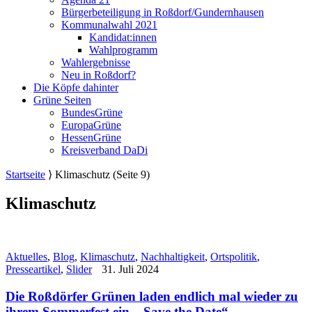
Bürgerbeteiligung in Roßdorf/Gundernhausen
Kommunalwahl 2021
Kandidat:innen
Wahlprogramm
Wahlergebnisse
Neu in Roßdorf?
Die Köpfe dahinter
Grüne Seiten
BundesGrüne
EuropaGrüne
HessenGrüne
Kreisverband DaDi
Startseite
⟩
Klimaschutz
(Seite 9)
Klimaschutz
Aktuelles
,
Blog
,
Klimaschutz
,
Nachhaltigkeit
,
Ortspolitik
,
Presseartikel
,
Slider
31. Juli 2024
Die Roßdörfer Grünen laden endlich mal wieder zu
ihrem Sommerfest ein. „Save the Date“