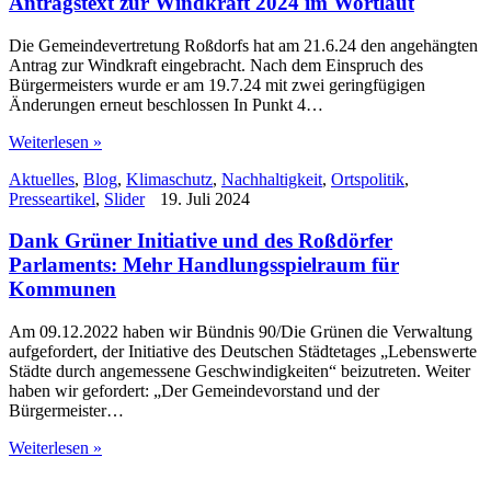
Antragstext zur Windkraft 2024 im Wortlaut
Die Gemeindevertretung Roßdorfs hat am 21.6.24 den angehängten
Antrag zur Windkraft eingebracht. Nach dem Einspruch des
Bürgermeisters wurde er am 19.7.24 mit zwei geringfügigen
Änderungen erneut beschlossen In Punkt 4…
Weiterlesen »
Aktuelles
,
Blog
,
Klimaschutz
,
Nachhaltigkeit
,
Ortspolitik
,
Presseartikel
,
Slider
19. Juli 2024
Dank Grüner Initiative und des Roßdörfer
Parlaments: Mehr Handlungsspielraum für
Kommunen
Am 09.12.2022 haben wir Bündnis 90/Die Grünen die Verwaltung
aufgefordert, der Initiative des Deutschen Städtetages „Lebenswerte
Städte durch angemessene Geschwindigkeiten“ beizutreten. Weiter
haben wir gefordert: „Der Gemeindevorstand und der
Bürgermeister…
Weiterlesen »