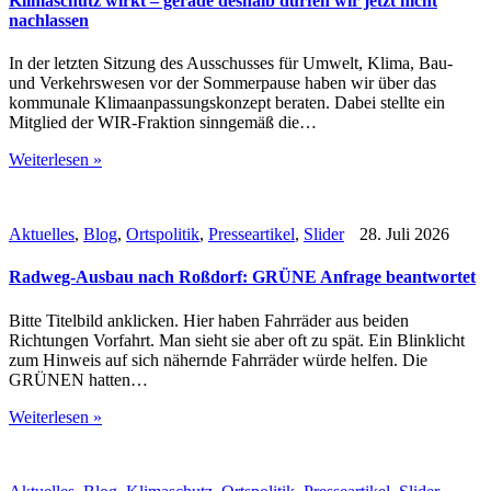
Klimaschutz wirkt – gerade deshalb dürfen wir jetzt nicht
nachlassen
In der letzten Sitzung des Ausschusses für Umwelt, Klima, Bau-
und Verkehrswesen vor der Sommerpause haben wir über das
kommunale Klimaanpassungskonzept beraten. Dabei stellte ein
Mitglied der WIR-Fraktion sinngemäß die…
Weiterlesen »
Aktuelles
,
Blog
,
Ortspolitik
,
Presseartikel
,
Slider
28. Juli 2026
Radweg-Ausbau nach Roßdorf: GRÜNE Anfrage beantwortet
Bitte Titelbild anklicken. Hier haben Fahrräder aus beiden
Richtungen Vorfahrt. Man sieht sie aber oft zu spät. Ein Blinklicht
zum Hinweis auf sich nähernde Fahrräder würde helfen. Die
GRÜNEN hatten…
Weiterlesen »