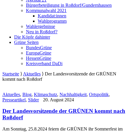
Bürgerbeteiligung in Roßdorf/Gundernhausen
Kommunalwahl 2021
Kandidat:innen
Wahlprogramm
Wahlergebnisse
Neu in Roßdorf?
Die Köpfe dahinter
Grüne Seiten
BundesGrüne
EuropaGrüne
HessenGrüne
Kreisverband DaDi
Startseite
⟩
Aktuelles
⟩
Der Landesvorsitzende der GRÜNEN
kommt nach Roßdorf
Aktuelles
,
Blog
,
Klimaschutz
,
Nachhaltigkeit
,
Ortspolitik
,
Presseartikel
,
Slider
20. August 2024
Der Landesvorsitzende der GRÜNEN kommt nach
Roßdorf
Am Sonntag, 25.8.2024 feiern die GRÜNEN ihr Sommerfest im