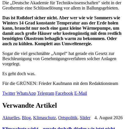
Die „Deutsche Akademie für Technikwissenschaften“ sieht in der
Geothermie eine Schlüssellösung vor allem in Ballungsgebieten.
Das ist Roßdorf sicher nicht. Aber wer wie wir Sommers wie
Winters 14 Grad konstante Temperatur aus der Erde holen
kann, braucht nur noch eine ganz kleine Wärmepumpe, um
damit auch große Häuser sehr kostengünstig mit dem restlich
benötigten Ökostrom behaglich warm zu bekommen. Oder
auch zu kühlen. Komplett aus Umweltenergie.
Sogar die viel geschmähte „Ampel“ hat gerade ein Gesetz zur
Beschleunigung von Genehmigungsverfahren solcher Anlagen
vorgelegt.
Es geht doch was.
Für die GRÜNEN: Frieder Kaufmann mit dem Redaktionsteam
Twitter
WhatsApp
Telegram
Facebook
E-Mail
Verwandte Artikel
Aktuelles
,
Blog
,
Klimaschutz
,
Ortspolitik
,
Slider
4. August 2026
Klimaschutz wirkt – gerade deshalb dürfen wir jetzt nicht