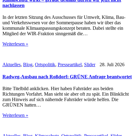
nachlassen
In der letzten Sitzung des Ausschusses für Umwelt, Klima, Bau-
und Verkehrswesen vor der Sommerpause haben wir über das
kommunale Klimaanpassungskonzept beraten. Dabei stellte ein
Mitglied der WIR-Fraktion sinngemäß die…
Weiterlesen »
Aktuelles
,
Blog
,
Ortspolitik
,
Presseartikel
,
Slider
28. Juli 2026
Radweg-Ausbau nach Roßdorf: GRÜNE Anfrage beantwortet
Bitte Titelbild anklicken. Hier haben Fahrräder aus beiden
Richtungen Vorfahrt. Man sieht sie aber oft zu spät. Ein Blinklicht
zum Hinweis auf sich nähernde Fahrräder würde helfen. Die
GRÜNEN hatten…
Weiterlesen »
Aktuelles
,
Blog
,
Klimaschutz
,
Ortspolitik
,
Presseartikel
,
Slider