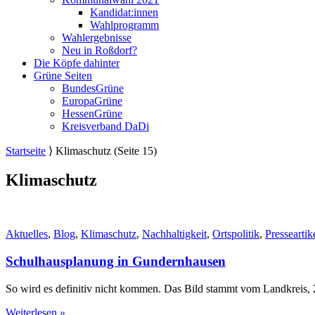
Kandidat:innen
Wahlprogramm
Wahlergebnisse
Neu in Roßdorf?
Die Köpfe dahinter
Grüne Seiten
BundesGrüne
EuropaGrüne
HessenGrüne
Kreisverband DaDi
Startseite
⟩
Klimaschutz
(Seite 15)
Klimaschutz
Aktuelles
,
Blog
,
Klimaschutz
,
Nachhaltigkeit
,
Ortspolitik
,
Presseartik
Schulhausplanung in Gundernhausen
So wird es definitiv nicht kommen. Das Bild stammt vom Landkreis, 
Weiterlesen »