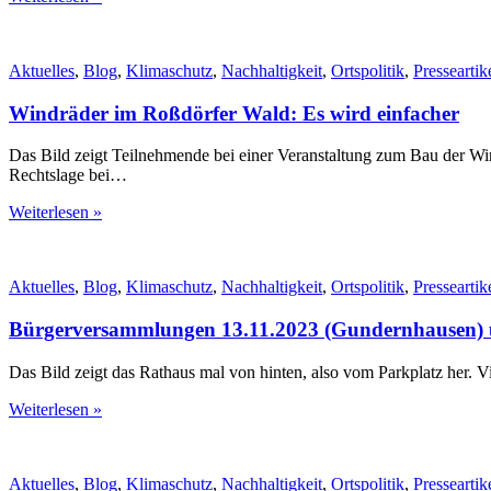
Aktuelles
,
Blog
,
Klimaschutz
,
Nachhaltigkeit
,
Ortspolitik
,
Presseartik
Windräder im Roßdörfer Wald: Es wird einfacher
Das Bild zeigt Teilnehmende bei einer Veranstaltung zum Bau der W
Rechtslage bei…
Weiterlesen »
Aktuelles
,
Blog
,
Klimaschutz
,
Nachhaltigkeit
,
Ortspolitik
,
Presseartik
Bürgerversammlungen 13.11.2023 (Gundernhausen) 
Das Bild zeigt das Rathaus mal von hinten, also vom Parkplatz her. V
Weiterlesen »
Aktuelles
,
Blog
,
Klimaschutz
,
Nachhaltigkeit
,
Ortspolitik
,
Presseartik