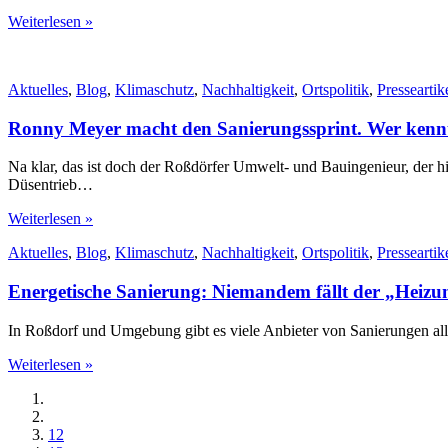
Weiterlesen »
Aktuelles
,
Blog
,
Klimaschutz
,
Nachhaltigkeit
,
Ortspolitik
,
Presseartik
Ronny Meyer macht den Sanierungssprint. Wer ken
Na klar, das ist doch der Roßdörfer Umwelt- und Bauingenieur, der hi
Düsentrieb…
Weiterlesen »
Aktuelles
,
Blog
,
Klimaschutz
,
Nachhaltigkeit
,
Ortspolitik
,
Presseartik
Energetische Sanierung: Niemandem fällt der „Heiz
In Roßdorf und Umgebung gibt es viele Anbieter von Sanierungen alle
Weiterlesen »
12