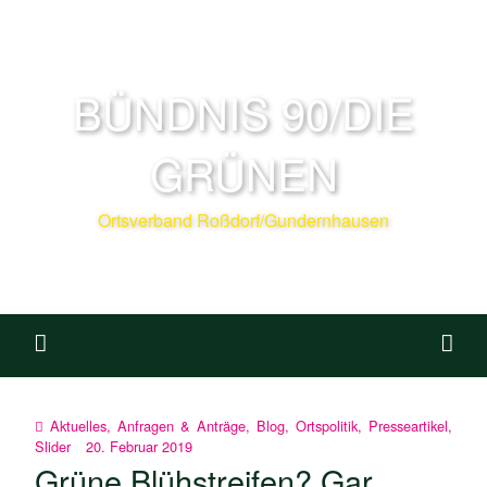
BÜNDNIS 90/DIE
GRÜNEN
Ortsverband Roßdorf/Gundernhausen
Aktuelles
,
Anfragen & Anträge
,
Blog
,
Ortspolitik
,
Presseartikel
,
Slider
20. Februar 2019
Grüne Blühstreifen? Gar