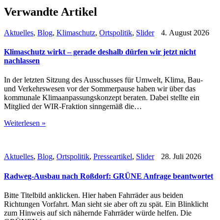
Verwandte Artikel
Aktuelles
,
Blog
,
Klimaschutz
,
Ortspolitik
,
Slider
4. August 2026
Klimaschutz wirkt – gerade deshalb dürfen wir jetzt nicht
nachlassen
In der letzten Sitzung des Ausschusses für Umwelt, Klima, Bau-
und Verkehrswesen vor der Sommerpause haben wir über das
kommunale Klimaanpassungskonzept beraten. Dabei stellte ein
Mitglied der WIR-Fraktion sinngemäß die…
Weiterlesen »
Aktuelles
,
Blog
,
Ortspolitik
,
Presseartikel
,
Slider
28. Juli 2026
Radweg-Ausbau nach Roßdorf: GRÜNE Anfrage beantwortet
Bitte Titelbild anklicken. Hier haben Fahrräder aus beiden
Richtungen Vorfahrt. Man sieht sie aber oft zu spät. Ein Blinklicht
zum Hinweis auf sich nähernde Fahrräder würde helfen. Die