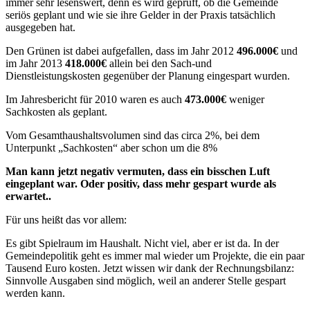
immer sehr lesenswert, denn es wird geprüft, ob die Gemeinde
seriös geplant und wie sie ihre Gelder in der Praxis tatsächlich
ausgegeben hat.
Den Grünen ist dabei aufgefallen, dass im Jahr 2012
496.000€
und
im Jahr 2013
418.000€
allein bei den Sach-und
Dienstleistungskosten gegenüber der Planung eingespart wurden.
Im Jahresbericht für 2010 waren es auch
473.000€
weniger
Sachkosten als geplant.
Vom Gesamthaushaltsvolumen sind das circa 2%, bei dem
Unterpunkt „Sachkosten“ aber schon um die 8%
Man kann jetzt negativ vermuten, dass ein bisschen Luft
eingeplant war. Oder positiv, dass mehr gespart wurde als
erwartet..
Für uns heißt das vor allem:
Es gibt Spielraum im Haushalt. Nicht viel, aber er ist da. In der
Gemeindepolitik geht es immer mal wieder um Projekte, die ein paar
Tausend Euro kosten. Jetzt wissen wir dank der Rechnungsbilanz:
Sinnvolle Ausgaben sind möglich, weil an anderer Stelle gespart
werden kann.