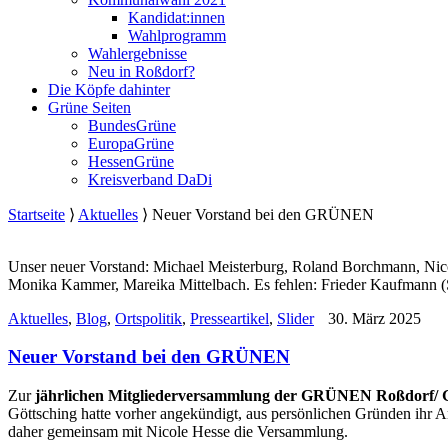
Kandidat:innen
Wahlprogramm
Wahlergebnisse
Neu in Roßdorf?
Die Köpfe dahinter
Grüne Seiten
BundesGrüne
EuropaGrüne
HessenGrüne
Kreisverband DaDi
Startseite
⟩
Aktuelles
⟩
Neuer Vorstand bei den GRÜNEN
Unser neuer Vorstand: Michael Meisterburg, Roland Borchmann, Nicol
Monika Kammer, Mareika Mittelbach. Es fehlen: Frieder Kaufmann (Sc
Aktuelles
,
Blog
,
Ortspolitik
,
Presseartikel
,
Slider
30. März 2025
Neuer Vorstand bei den GRÜNEN
Zur
jährlichen Mitgliederversammlung der GRÜNEN Roßdorf/
Göttsching hatte vorher angekündigt, aus persönlichen Gründen ihr Am
daher gemeinsam mit Nicole Hesse die Versammlung.