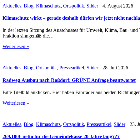
Aktuelles
,
Blog
,
Klimaschutz
,
Ortspolitik
,
Slider
4. August 2026
Klimaschutz wirkt – gerade deshalb dürfen wir jetzt nicht nachl
In der letzten Sitzung des Ausschusses für Umwelt, Klima, Bau- un
Fraktion sinngemäß die…
Weiterlesen »
Aktuelles
,
Blog
,
Ortspolitik
,
Presseartikel
,
Slider
28. Juli 2026
Radweg-Ausbau nach Roßdorf: GRÜNE Anfrage beantwortet
Bitte Titelbild anklicken. Hier haben Fahrräder aus beiden Richtung
Weiterlesen »
Aktuelles
,
Blog
,
Klimaschutz
,
Ortspolitik
,
Presseartikel
,
Slider
23. J
269.100€ netto für die Gemeindekasse 20 Jahre lang???