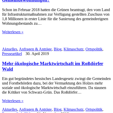
Schon im Februar 2018 hatten die Grünen beantragt, den vom Land
für Infrastrukturmaßnahmen zur Verfügung gestellten Zuschuss von
1,8 Millionen in erster Linie für die Sanierung des gemeindeeignen
Wohnungsbestands zu…
Weiterlesen »
Aktuelles
,
Anfragen & Anträge
,
Blog
,
Klimaschutz
,
Ortspolitik
,
Presseartikel
30. April 2019
Mehr ökologische Marktwirtschaft im Roßdörfer
Wald
Ein gut begründetes hessisches Landesgesetz zwingt die Gemeinden
und Forstbehörden dazu, bei der Vermarktung des Holzes mehr
soziale und ökologische Marktwirtschaft einzuführen. Da staunen
die Kritiker von Schwarz-Grün. Das Roßdörfer…
Weiterlesen »
Aktuelles
,
Anfragen & Anträge
,
Blog
,
Klimaschutz
,
Ortspolitik
,