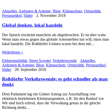
Aktuelles
,
Anfragen & Anträge
,
Blog
,
Klimaschutz
,
Ortspolitik
,
Presseartikel
,
Slider
2. November 2018
Global denken, lokal handeln
Der Spruch erscheint manchem als abgedroschen. Er ist aber wahr.
Wenn man etwas gegen das globale Artensterben tun will, muss man
lokal handeln. Die Roßdörfer Grünen waren bei dem mit…
Weiterlesen »
Elektromobilität
,
Street Scooter
,
Verkehrswende
Aktuelles
,
Anfragen & Anträge
,
Blog
,
Klimaschutz
,
Ortspolitik
,
Presseartikel
,
Slider
28. September 2018
Roßdörfer Verkehrswende: es geht schneller als man
denkt
Dem Parlament lag ein Grüner Antrag zur Anschaffung von
elektrisch betriebenen Kleintransportern, z.B. für den Bauhof vor.
Wir sind hoch erfreut, dass die Verwaltung genau in die gleiche
Richtung denkt…