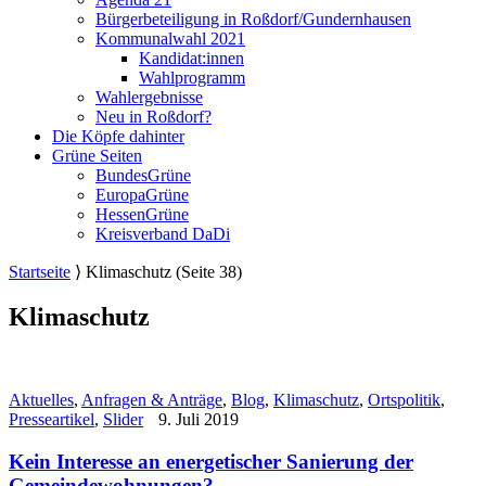
Bürgerbeteiligung in Roßdorf/Gundernhausen
Kommunalwahl 2021
Kandidat:innen
Wahlprogramm
Wahlergebnisse
Neu in Roßdorf?
Die Köpfe dahinter
Grüne Seiten
BundesGrüne
EuropaGrüne
HessenGrüne
Kreisverband DaDi
Startseite
⟩
Klimaschutz
(Seite 38)
Klimaschutz
Aktuelles
,
Anfragen & Anträge
,
Blog
,
Klimaschutz
,
Ortspolitik
,
Presseartikel
,
Slider
9. Juli 2019
Kein Interesse an energetischer Sanierung der
Gemeindewohnungen?