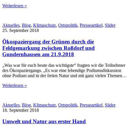
Weiterlesen »
Aktuelles
,
Blog
,
Klimaschutz
,
Ortspolitik
,
Presseartikel
,
Slider
25. September 2018
Ökospaziergang der Grünen durch die
Feldgemarkung zwischen Roßdorf und
Gundernhausen am 21.9.2018
„Was war für euch heute das wichtigste“ fragten wir die Teilnehmer
des Ökospaziergangs. „Es war eine lebendige Podiumsdiskussion
ohne Podium und in der freien Natur und mit ganz vielen Themen…
Weiterlesen »
Aktuelles
,
Blog
,
Klimaschutz
,
Ortspolitik
,
Presseartikel
,
Slider
18. September 2018
Umwelt und Natur aus erster Hand