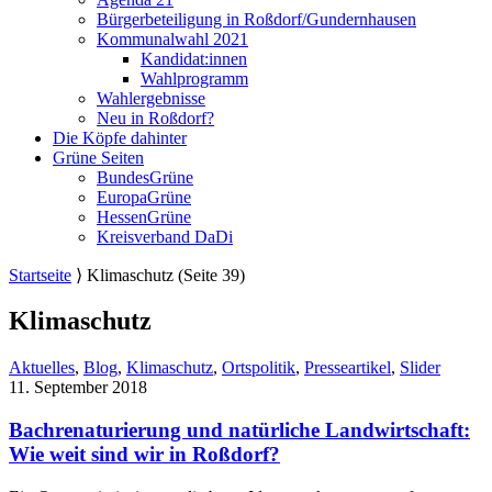
Bürgerbeteiligung in Roßdorf/Gundernhausen
Kommunalwahl 2021
Kandidat:innen
Wahlprogramm
Wahlergebnisse
Neu in Roßdorf?
Die Köpfe dahinter
Grüne Seiten
BundesGrüne
EuropaGrüne
HessenGrüne
Kreisverband DaDi
Startseite
⟩
Klimaschutz
(Seite 39)
Klimaschutz
Aktuelles
,
Blog
,
Klimaschutz
,
Ortspolitik
,
Presseartikel
,
Slider
11. September 2018
Bachrenaturierung und natürliche Landwirtschaft:
Wie weit sind wir in Roßdorf?