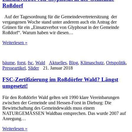
Roßdorf
Auf der Tagesordnung für die Gemeindevertretersitzung der
vergangenen Woche stand unter anderem auch ein Antrag der
Grünen für ein „Einsatzverbot von Glyphosat in der Gemeinde
Roßdorf“. Warum haben wir diesen…
Weiterlesen »
bäume
,
forst
,
fsc
,
Wald
Aktuelles
,
Blog
,
Klimaschutz
,
Ortspolitik
,
Presseartikel
,
Slider
21. Januar 2018
FSC-Zertifizierung im Roßdörfer Wald? Längst
umgesetzt!
Für den Roßdörfer Wald gelten seit 1990 klare Vereinbarungen
zwischen der Gemeinde und Hessen-Forst in Dieburg: Die
Bewirtschaftung des Gemeindewalds muss einem
NATURGEMÄSSEN Waldbau entsprechen. Das wurde 2007 auf
Anregung…
Weiterlesen »