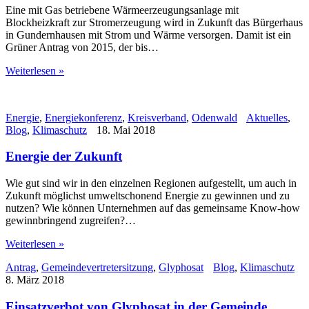
Eine mit Gas betriebene Wärmeerzeugungsanlage mit
Blockheizkraft zur Stromerzeugung wird in Zukunft das Bürgerhaus
in Gundernhausen mit Strom und Wärme versorgen. Damit ist ein
Grüner Antrag von 2015, der bis…
Weiterlesen »
Energie
,
Energiekonferenz
,
Kreisverband
,
Odenwald
Aktuelles
,
Blog
,
Klimaschutz
18. Mai 2018
Energie der Zukunft
Wie gut sind wir in den einzelnen Regionen aufgestellt, um auch in
Zukunft möglichst umweltschonend Energie zu gewinnen und zu
nutzen? Wie können Unternehmen auf das gemeinsame Know-how
gewinnbringend zugreifen?…
Weiterlesen »
Antrag
,
Gemeindevertretersitzung
,
Glyphosat
Blog
,
Klimaschutz
8. März 2018
Einsatzverbot von Glyphosat in der Gemeinde