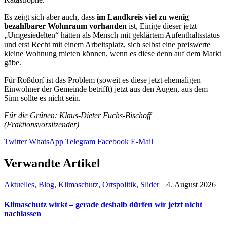
Es zeigt sich aber auch, dass
im Landkreis viel zu wenig
bezahlbarer Wohnraum vorhanden
ist, Einige dieser jetzt
„Umgesiedelten“ hätten als Mensch mit geklärtem Aufenthaltsstatus
und erst Recht mit einem Arbeitsplatz, sich selbst eine preiswerte
kleine Wohnung mieten können, wenn es diese denn auf dem Markt
gäbe.
Für Roßdorf ist das Problem (soweit es diese jetzt ehemaligen
Einwohner der Gemeinde betrifft) jetzt aus den Augen, aus dem
Sinn sollte es nicht sein.
Für die Grünen: Klaus-Dieter Fuchs-Bischoff
(Fraktionsvorsitzender)
Twitter
WhatsApp
Telegram
Facebook
E-Mail
Verwandte Artikel
Aktuelles
,
Blog
,
Klimaschutz
,
Ortspolitik
,
Slider
4. August 2026
Klimaschutz wirkt – gerade deshalb dürfen wir jetzt nicht
nachlassen