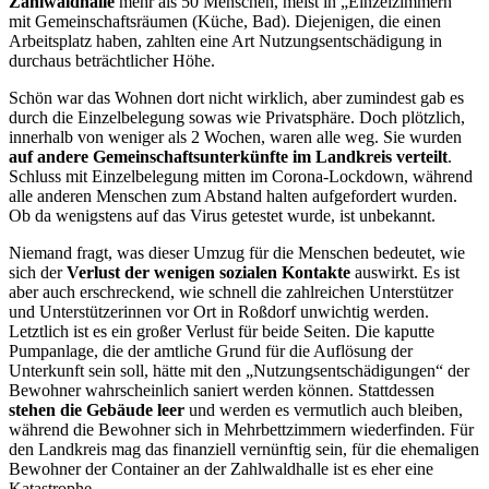
Zahlwaldhalle
mehr als 50 Menschen, meist in „Einzelzimmern“
mit Gemeinschaftsräumen (Küche, Bad). Diejenigen, die einen
Arbeitsplatz haben, zahlten eine Art Nutzungsentschädigung in
durchaus beträchtlicher Höhe.
Schön war das Wohnen dort nicht wirklich, aber zumindest gab es
durch die Einzelbelegung sowas wie Privatsphäre. Doch plötzlich,
innerhalb von weniger als 2 Wochen, waren alle weg. Sie wurden
auf andere Gemeinschaftsunterkünfte im Landkreis verteilt
.
Schluss mit Einzelbelegung mitten im Corona-Lockdown, während
alle anderen Menschen zum Abstand halten aufgefordert wurden.
Ob da wenigstens auf das Virus getestet wurde, ist unbekannt.
Niemand fragt, was dieser Umzug für die Menschen bedeutet, wie
sich der
Verlust der wenigen sozialen Kontakte
auswirkt. Es ist
aber auch erschreckend, wie schnell die zahlreichen Unterstützer
und Unterstützerinnen vor Ort in Roßdorf unwichtig werden.
Letztlich ist es ein großer Verlust für beide Seiten. Die kaputte
Pumpanlage, die der amtliche Grund für die Auflösung der
Unterkunft sein soll, hätte mit den „Nutzungsentschädigungen“ der
Bewohner wahrscheinlich saniert werden können. Stattdessen
stehen die Gebäude leer
und werden es vermutlich auch bleiben,
während die Bewohner sich in Mehrbettzimmern wiederfinden. Für
den Landkreis mag das finanziell vernünftig sein, für die ehemaligen
Bewohner der Container an der Zahlwaldhalle ist es eher eine
Katastrophe.