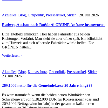
Aktuelles
,
Blog
,
Ortspolitik
,
Presseartikel
,
Slider
28. Juli 2026
Radweg-Ausbau nach Roßdorf: GRÜNE Anfrage beantwortet
Bitte Titelbild anklicken. Hier haben Fahrräder aus beiden
Richtungen Vorfahrt. Man sieht sie aber oft zu spät. Ein Blinklicht
zum Hinweis auf sich nähernde Fahrräder würde helfen. Die
GRÜNEN hatten…
Weiterlesen »
Aktuelles
,
Blog
,
Klimaschutz
,
Ortspolitik
,
Presseartikel
,
Slider
23. Juli 2026
269.100€ netto für die Gemeindekasse 20 Jahre lang???
Es wäre traumhaft, wenn die beiden neuen Windräder den
Schwellenwert von 5.382.000 EUR für Konzessionen (das sind
269.100€ Nettogewinn im Jahr) in der gesamten kalkulierten
Laufzeit von 20 Jahren überschreiten…