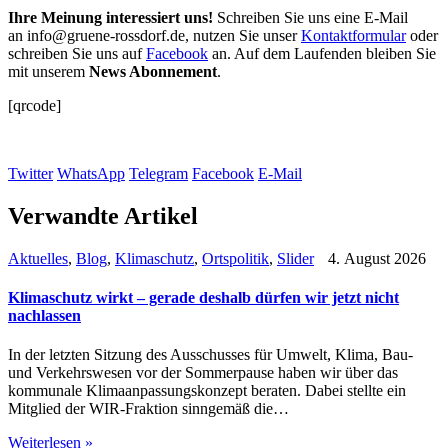
Ihre Meinung interessiert uns!
Schreiben Sie uns eine E-Mail
an
info@gruene-rossdorf.de
, nutzen Sie unser
Kontaktformular
oder
schreiben Sie uns auf
Facebook
an. Auf dem Laufenden bleiben Sie
mit unserem
News Abonnement
.
[qrcode]
Twitter
WhatsApp
Telegram
Facebook
E-Mail
Verwandte Artikel
Aktuelles
,
Blog
,
Klimaschutz
,
Ortspolitik
,
Slider
4. August 2026
Klimaschutz wirkt – gerade deshalb dürfen wir jetzt nicht
nachlassen
In der letzten Sitzung des Ausschusses für Umwelt, Klima, Bau-
und Verkehrswesen vor der Sommerpause haben wir über das
kommunale Klimaanpassungskonzept beraten. Dabei stellte ein
Mitglied der WIR-Fraktion sinngemäß die…
Weiterlesen »