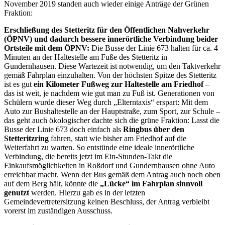
November 2019 standen auch wieder einige Anträge der Grünen
Fraktion:
Erschließung des Stetteritz für den Öffentlichen Nahverkehr
(ÖPNV) und dadurch
bessere innerörtliche Verbindung beider
Ortsteile mit dem ÖPNV
:
Die Busse der Linie 673 halten für ca. 4
Minuten an der Haltestelle am Fuße des Stetteritz in
Gundernhausen. Diese Wartezeit ist notwendig, um den Taktverkehr
gemäß Fahrplan einzuhalten. Von der höchsten Spitze des Stetteritz
ist es gut
ein Kilometer Fußweg zur Haltestelle am Friedhof
–
das ist weit, je nachdem wie gut man zu Fuß ist. Generationen von
Schülern wurde dieser Weg durch „Elterntaxis“ erspart: Mit dem
Auto zur Bushaltestelle an der Hauptstraße, zum Sport, zur Schule –
das geht auch ökologischer dachte sich die grüne Fraktion: Lasst die
Busse der Linie 673 doch einfach als
Ringbus über den
Stetteritzring
fahren, statt wie bisher am Friedhof auf die
Weiterfahrt zu warten. So entstünde eine ideale innerörtliche
Verbindung, die bereits jetzt im Ein-Stunden-Takt die
Einkaufsmöglichkeiten in Roßdorf und Gundernhausen ohne Auto
erreichbar macht. Wenn der Bus gemäß dem Antrag auch noch oben
auf dem Berg hält, könnte die
„Lücke“ im Fahrplan sinnvoll
genutzt
werden. Hierzu gab es in der letzten
Gemeindevertretersitzung keinen Beschluss, der Antrag verbleibt
vorerst im zuständigen Ausschuss.