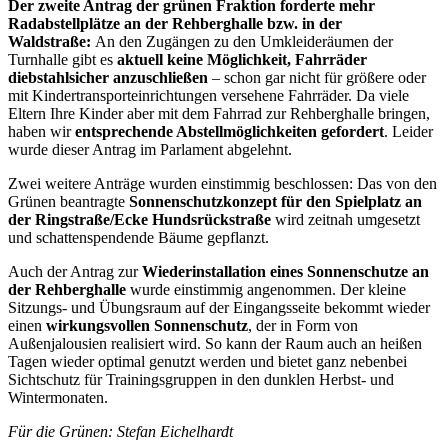
Der zweite Antrag der grünen Fraktion forderte
mehr
Radabstellplätze an der Rehberghalle
bzw. in der
Waldstraße:
An den Zugängen zu den Umkleideräumen der
Turnhalle gibt es
aktuell
keine Möglichkeit, Fahrräder
diebstahlsicher anzuschließen
– schon gar nicht für größere oder
mit Kindertransporteinrichtungen versehene Fahrräder. Da viele
Eltern Ihre Kinder aber mit dem Fahrrad zur Rehberghalle bringen,
haben wir
entsprechende Abstellmöglichkeiten gefordert
. Leider
wurde dieser Antrag im Parlament abgelehnt.
Zwei weitere Anträge wurden einstimmig beschlossen: Das von den
Grünen beantragte
Sonnenschutzkonzept für den Spielplatz an
der Ringstraße/Ecke Hundsrückstraße
wird zeitnah umgesetzt
und schattenspendende Bäume gepflanzt.
Auch der Antrag zur
Wiederinstallation eines Sonnenschutze an
der Rehberghalle
wurde einstimmig angenommen. Der kleine
Sitzungs- und Übungsraum auf der Eingangsseite bekommt wieder
einen
wirkungsvollen Sonnenschutz
, der in Form von
Außenjalousien realisiert wird. So kann der Raum auch an heißen
Tagen wieder optimal genutzt werden und bietet ganz nebenbei
Sichtschutz für Trainingsgruppen in den dunklen Herbst- und
Wintermonaten.
Für die Grünen: Stefan Eichelhardt