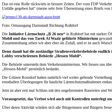
Das ist eine Rolle rückwärts in bessere Zeiten. Der vom FDP Verkehrsm
Unfälle gegeben hat“ (meine sehr freie Übersetzung eines Briefs von 
Foto: Ortsausgang Darmstadt Richtung Roßdorf
Die
Initiative Lärmschutz „B 26 neu“
in Roßdorf hat mit starker Ö
Mobil und das von Tarek Al Wazir geführte Ministerium
gewandt.
Zusammenhang sehen wir aber eher als Zufall, und er ist auch Wurscht.
Denn damit hat die zuständige Straßenverkehrsbehörde endlich 
Lobby verschrieenen Behörde „Hessen Mobil“.
Die Behörde untersteht dem Verkehrsministerium. Wir freuen uns übe
„Hessen-Mobil“ persönlich bedankt.
Die Grünen Rossdorf hatten natürlich viel weiter gehende Vorstellu
ernsthaften Überlegungen für bauliche Lärmschutzmaßnahmen entlang 
Jetzt ist aber erst mal Schluss mit den ungebremsten Rasereien und W
Vorausgesetzt, das Verbot wird auch mit Kontrollen unterlegt und
Über deren Aktivität würden sich alle Bürgerinnen und Bürgern freue