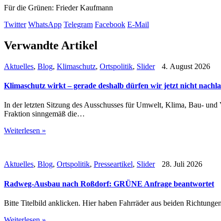
Für die Grünen: Frieder Kaufmann
Twitter
WhatsApp
Telegram
Facebook
E-Mail
Verwandte Artikel
Aktuelles
,
Blog
,
Klimaschutz
,
Ortspolitik
,
Slider
4. August 2026
Klimaschutz wirkt – gerade deshalb dürfen wir jetzt nicht nachl
In der letzten Sitzung des Ausschusses für Umwelt, Klima, Bau- un
Fraktion sinngemäß die…
Weiterlesen »
Aktuelles
,
Blog
,
Ortspolitik
,
Presseartikel
,
Slider
28. Juli 2026
Radweg-Ausbau nach Roßdorf: GRÜNE Anfrage beantwortet
Bitte Titelbild anklicken. Hier haben Fahrräder aus beiden Richtung
Weiterlesen »