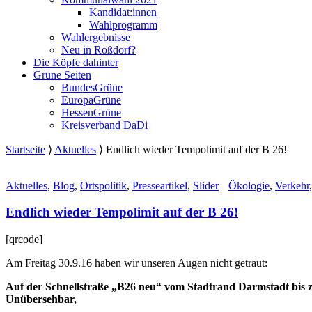
Kandidat:innen
Wahlprogramm
Wahlergebnisse
Neu in Roßdorf?
Die Köpfe dahinter
Grüne Seiten
BundesGrüne
EuropaGrüne
HessenGrüne
Kreisverband DaDi
Startseite
⟩
Aktuelles
⟩
Endlich wieder Tempolimit auf der B 26!
Aktuelles
,
Blog
,
Ortspolitik
,
Presseartikel
,
Slider
Ökologie
,
Verkehr
Endlich wieder Tempolimit auf der B 26!
[qrcode]
Am Freitag 30.9.16 haben wir unseren Augen nicht getraut:
Auf der Schnellstraße „B26 neu“ vom Stadtrand Darmstadt bis 
Unübersehbar,