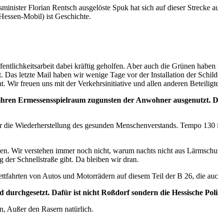
inister Florian Rentsch ausgelöste Spuk hat sich auf dieser Strecke au
Hessen-Mobil) ist Geschichte.
ffentlichkeitsarbeit dabei kräftig geholfen. Aber auch die Grünen habe
 Das letzte Mail haben wir wenige Tage vor der Installation der Schild
 Wir freuen uns mit der Verkehrsinitiative und allen anderen Beteiligt
ihren Ermessensspielraum zugunsten der Anwohner ausgenutzt. Da
r die Wiederherstellung des gesunden Menschenverstands. Tempo 130 i
ngen. Wir verstehen immer noch nicht, warum nachts nicht aus Lärmsc
der Schnellstraße gibt. Da bleiben wir dran.
ettfahrten von Autos und Motorrädern auf diesem Teil der B 26, die au
 durchgesetzt. Dafür ist nicht Roßdorf sondern die Hessische Poli
n, Außer den Rasern natürlich.