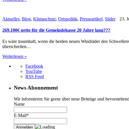
Aktuelles
,
Blog
,
Klimaschutz
,
Ortspolitik
,
Presseartikel
,
Slider
23. J
269.100€ netto für die Gemeindekasse 20 Jahre lang???
Es wäre traumhaft, wenn die beiden neuen Windräder den Schwellenw
überschreiten…
Weiterlesen »
Facebook
YouTube
RSS Feed
News Abonnement
Wir informieren Sie gerne über neue Beiträge und bevorstehend
Name
E-Mail*