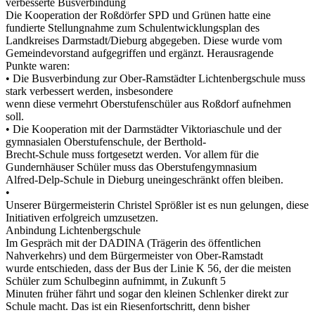
verbesserte Busverbindung
Die Kooperation der Roßdörfer SPD und Grünen hatte eine
fundierte Stellungnahme zum Schulentwicklungsplan des
Landkreises Darmstadt/Dieburg abgegeben. Diese wurde vom
Gemeindevorstand aufgegriffen und ergänzt. Herausragende
Punkte waren:
• Die Busverbindung zur Ober-Ramstädter Lichtenbergschule muss
stark verbessert werden, insbesondere
wenn diese vermehrt Oberstufenschüler aus Roßdorf aufnehmen
soll.
• Die Kooperation mit der Darmstädter Viktoriaschule und der
gymnasialen Oberstufenschule, der Berthold-
Brecht-Schule muss fortgesetzt werden. Vor allem für die
Gundernhäuser Schüler muss das Oberstufengymnasium
Alfred-Delp-Schule in Dieburg uneingeschränkt offen bleiben.
•
Unserer Bürgermeisterin Christel Sprößler ist es nun gelungen, diese
Initiativen erfolgreich umzusetzen.
Anbindung Lichtenbergschule
Im Gespräch mit der DADINA (Trägerin des öffentlichen
Nahverkehrs) und dem Bürgermeister von Ober-Ramstadt
wurde entschieden, dass der Bus der Linie K 56, der die meisten
Schüler zum Schulbeginn aufnimmt, in Zukunft 5
Minuten früher fährt und sogar den kleinen Schlenker direkt zur
Schule macht. Das ist ein Riesenfortschritt, denn bisher