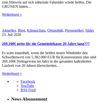
zum Hinweis auf sich nähernde Fahrräder würde helfen. Die
GRÜNEN hatten…
Weiterlesen »
Aktuelles
,
Blog
,
Klimaschutz
,
Ortspolitik
,
Presseartikel
,
Slider
23. Juli 2026
269.100€ netto für die Gemeindekasse 20 Jahre lang???
Es wäre traumhaft, wenn die beiden neuen Windräder den
Schwellenwert von 5.382.000 EUR für Konzessionen (das sind
269.100€ Nettogewinn im Jahr) in der gesamten kalkulierten
Laufzeit von 20 Jahren überschreiten…
Weiterlesen »
Facebook
YouTube
RSS Feed
News Abonnement