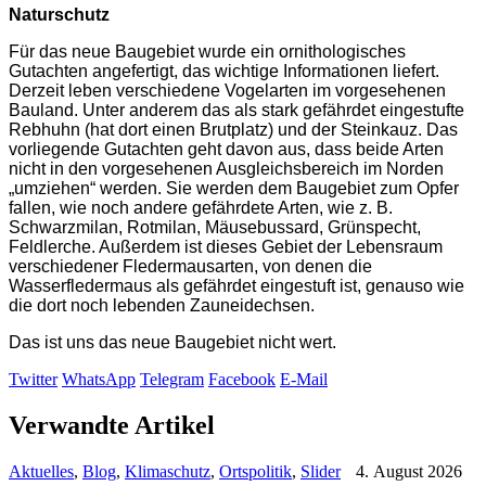
Naturschutz
Für das neue Baugebiet wurde ein ornithologisches
Gutachten angefertigt, das wichtige Informationen liefert.
Derzeit leben verschiedene Vogelarten im vorgesehenen
Bauland. Unter anderem das als stark gefährdet eingestufte
Rebhuhn (hat dort einen Brutplatz) und der Steinkauz. Das
vorliegende Gutachten geht davon aus, dass beide Arten
nicht in den vorgesehenen Ausgleichsbereich im Norden
„umziehen“ werden. Sie werden dem Baugebiet zum Opfer
fallen, wie noch andere gefährdete Arten, wie z. B.
Schwarzmilan, Rotmilan, Mäusebussard, Grünspecht,
Feldlerche. Außerdem ist dieses Gebiet der Lebensraum
verschiedener Fledermausarten, von denen die
Wasserfledermaus als gefährdet eingestuft ist, genauso wie
die dort noch lebenden Zauneidechsen.
Das ist uns das neue Baugebiet nicht wert.
Twitter
WhatsApp
Telegram
Facebook
E-Mail
Verwandte Artikel
Aktuelles
,
Blog
,
Klimaschutz
,
Ortspolitik
,
Slider
4. August 2026