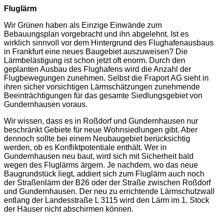
Fluglärm
Wir Grünen haben als Einzige Einwände zum
Bebauungsplan vorgebracht und ihn abgelehnt. Ist es
wirklich sinnvoll vor dem Hintergrund des Flughafenausbaus
in Frankfurt eine neues Baugebiet auszuweisen? Die
Lärmbelästigung ist schon jetzt oft enorm. Durch den
geplanten Ausbau des Flughafens wird die Anzahl der
Flugbewegungen zunehmen. Selbst die Fraport AG sieht in
ihren sicher vorsichtigen Lärmschätzungen zunehmende
Beeinträchtigungen für das gesamte Siedlungsgebiet von
Gundernhausen voraus.
Wir wissen, dass es in Roßdorf und Gundernhausen nur
beschränkt Gebiete für neue Wohnsiedlungen gibt. Aber
dennoch sollte bei einem Neubaugebiet berücksichtig
werden, ob es Konfliktpotentiale enthält. Wer in
Gundernhausen neu baut, wird sich mit Sicherheit bald
wegen des Fluglärms ärgern. Je nachdem, wo das neue
Baugrundstück liegt, addiert sich zum Fluglärm auch noch
der Straßenlärm der B26 oder der Straße zwischen Roßdorf
und Gundernhausen. Der neu zu errichtende Lärmschutzwall
entlang der Landesstraße L 3115 wird den Lärm im 1. Stock
der Häuser nicht abschirmen können.