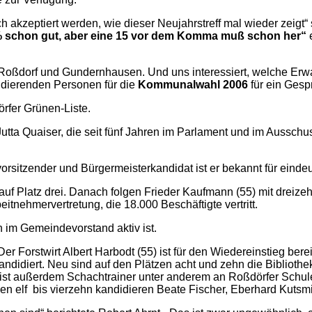
 akzeptiert werden, wie dieser Neujahrstreff mal wieder zeigt“ s
% schon gut, aber eine 15 vor dem Komma muß schon her“
e
n Roßdorf und Gundernhausen. Und uns interessiert, welche Er
dierenden Personen für die
Kommunalwahl 2006
für ein Gesp
rfer Grünen-Liste.
Jutta Quaiser, die seit fünf Jahren im Parlament und im Aussc
onsvorsitzender und Bürgermeisterkandidat ist er bekannt für e
t auf Platz drei. Danach folgen Frieder Kaufmann (55) mit dreize
eitnehmervertretung, die 18.000 Beschäftigte vertritt.
n im Gemeindevorstand aktiv ist.
). Der Forstwirt Albert Harbodt (55) ist für den Wiedereinstieg b
ndidiert. Neu sind auf den Plätzen acht und zehn die Bibliothe
und ist außerdem Schachtrainer unter anderem an Roßdörfer Schu
tzen elf bis vierzehn kandidieren Beate Fischer, Eberhard Kutsm