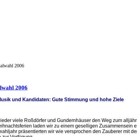
nalwahl 2006
lwahl 2006
 Musik und Kandidaten: Gute Stimmung und hohe Ziele
eder viele Roßdörfer und Gundernhäuser den Weg zum alljährli
Weihnachtsferien laden wir zu einem geselligen Zusammensein ei
wahljahr präsentierten wir wie versprochen den Zauberer mit 
 zur Verfügung.