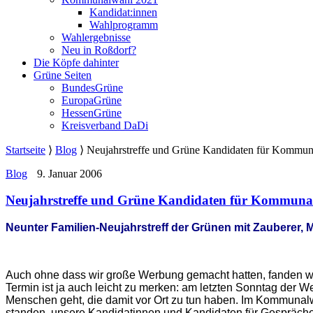
Kandidat:innen
Wahlprogramm
Wahlergebnisse
Neu in Roßdorf?
Die Köpfe dahinter
Grüne Seiten
BundesGrüne
EuropaGrüne
HessenGrüne
Kreisverband DaDi
Startseite
⟩
Blog
⟩
Neujahrstreffe und Grüne Kandidaten für Kommu
Blog
9. Januar 2006
Neujahrstreffe und Grüne Kandidaten für Kommuna
Neunter Familien-Neujahrstreff der Grünen mit Zauberer,
Auch ohne dass wir große Werbung gemacht hatten, fanden wi
Termin ist ja auch leicht zu merken: am letzten Sonntag der 
Menschen geht, die damit vor Ort zu tun haben. Im Kommunal
standen unsere Kandidatinnen und Kandidaten für Gespräche