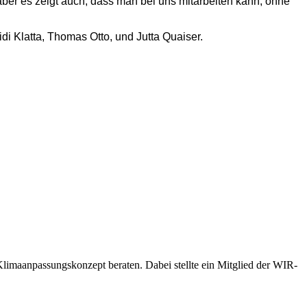
 aber es zeigt auch, dass man bei uns mitarbeiten kann, ohne
di Klatta, Thomas Otto, und Jutta Quaiser.
imaanpassungskonzept beraten. Dabei stellte ein Mitglied der WIR-