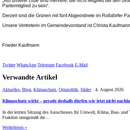
„Auf unserer Liste sind mehrere, die nicht Mitglied bei den Gr
Parteimitglied zu sein“.
Derzeit sind die Grünen mit fünf Abgeordnete im Roßdörfer Par
Unsere Vertreterin im Gemeindevorstand ist Christa Kaufmann
Frieder Kaufmann
Twitter
WhatsApp
Telegram
Facebook
E-Mail
Verwandte Artikel
Aktuelles
,
Blog
,
Klimaschutz
,
Ortspolitik
,
Slider
4. August 2026
Klimaschutz wirkt – gerade deshalb dürfen wir jetzt nicht nachl
In der letzten Sitzung des Ausschusses für Umwelt, Klima, Bau- un
Fraktion sinngemäß die…
Weiterlesen »