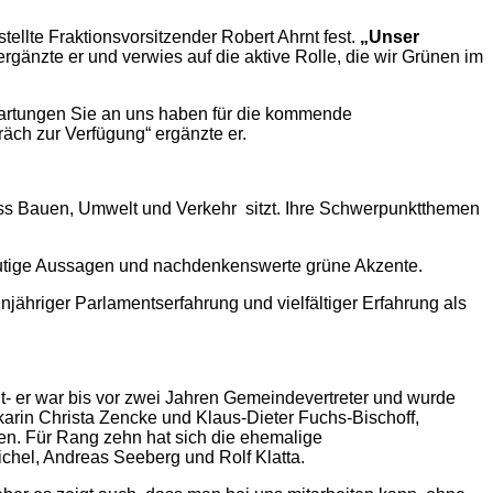
tellte Fraktionsvorsitzender Robert Ahrnt fest.
„Unser
rgänzte er und verwies auf die aktive Rolle, die wir Grünen im
wartungen Sie an uns haben für die kommende
räch zur Verfügung“ ergänzte er.
huss Bauen, Umwelt und Verkehr sitzt. Ihre Schwerpunktthemen
indeutige Aussagen und nachdenkenswerte grüne Akzente.
hnjähriger Parlamentserfahrung und vielfältiger Erfahrung als
ereit- er war bis vor zwei Jahren Gemeindevertreter und wurde
karin Christa Zencke und Klaus-Dieter Fuchs-Bischoff,
len. Für Rang zehn hat sich die ehemalige
ichel, Andreas Seeberg und Rolf Klatta.