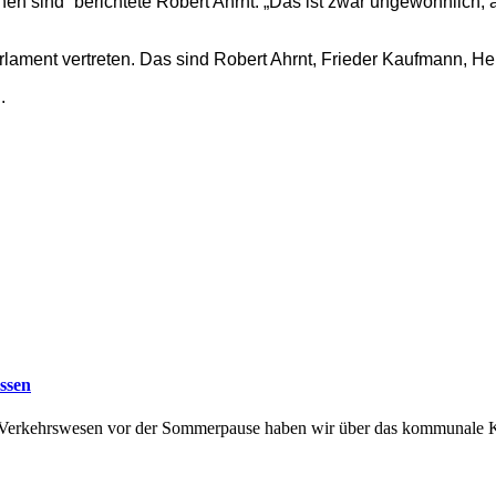
ünen sind“ berichtete Robert Ahrnt. „Das ist zwar ungewöhnlich,
lament vertreten. Das sind Robert Ahrnt, Frieder Kaufmann, Hei
.
assen
d Verkehrswesen vor der Sommerpause haben wir über das kommunale Kl