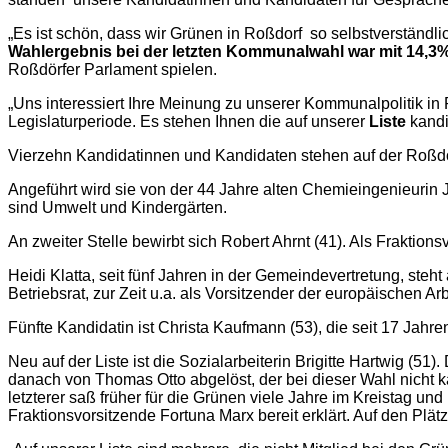
„Es ist schön, dass wir Grünen in Roßdorf so selbstverständlich
Wahlergebnis bei der letzten Kommunalwahl war mit 14,3
Roßdörfer Parlament spielen.
„Uns interessiert Ihre Meinung zu unserer Kommunalpolitik i
Legislaturperiode. Es stehen Ihnen die auf unserer
Liste
kandi
Vierzehn Kandidatinnen und Kandidaten stehen auf der Roßdö
Angeführt wird sie von der 44 Jahre alten Chemieingenieurin 
sind Umwelt und Kindergärten.
An zweiter Stelle bewirbt sich Robert Ahrnt (41). Als Frakti
Heidi Klatta, seit fünf Jahren in der Gemeindevertretung, steh
Betriebsrat, zur Zeit u.a. als Vorsitzender der europäischen Arb
Fünfte Kandidatin ist Christa Kaufmann (53), die seit 17 Jahre
Neu auf der Liste ist die Sozialarbeiterin Brigitte Hartwig (51
danach von Thomas Otto abgelöst, der bei dieser Wahl nicht ka
letzterer saß früher für die Grünen viele Jahre im Kreistag 
Fraktionsvorsitzende Fortuna Marx bereit erklärt. Auf den Plä