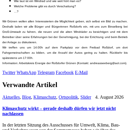
Wie laut ist ein Windrad und wie weit hört man es?
Welche Probleme gibt es durch Verschattung?
…?
Wir Grünen wollen allen Interessierten die Möglichkeit geben, sich selbst ein Bild zu machen.
Deshalb laden wir alle Bürger und Bürgerinnen Roßdorfs ein, mit uns zum Binselberg bei
Groß-Umstadt zu fahren, die neuen und die alten Windräder zu besichtigen und mit dem
Betreiber über seine Erfahrungen bei der Genehmigung, bei der Errichtung und beim Betrieb
der Anlage zu diskutieren.
Wir treffen uns um 14:00h auf dem Parkplatz vor dem Freibad Roßdorf, um dort
Fahrgemeinschaften zu bilden, um die Anzahl der Autos gering zu halten. Rückkehr bis
spätestens um 17:00h.
Information: Arbeitskreis Energie der Roßdorfer Grünen (Kontakt:
andreasseeberg@aol.com
).
Twitter
WhatsApp
Telegram
Facebook
E-Mail
Verwandte Artikel
Aktuelles
,
Blog
,
Klimaschutz
,
Ortspolitik
,
Slider
4. August 2026
Klimaschutz wirkt – gerade deshalb dürfen wir jetzt nicht
nachlassen
In der letzten Sitzung des Ausschusses für Umwelt, Klima, Bau-