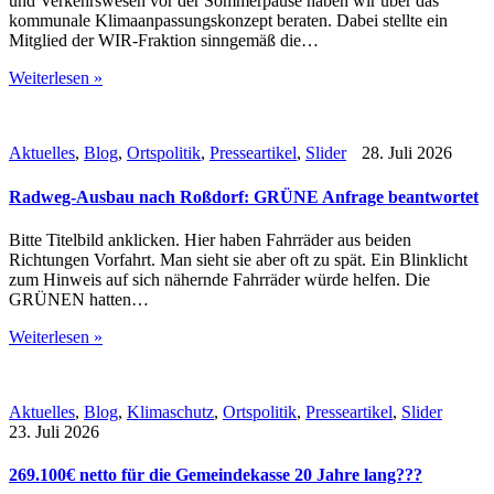
und Verkehrswesen vor der Sommerpause haben wir über das
kommunale Klimaanpassungskonzept beraten. Dabei stellte ein
Mitglied der WIR-Fraktion sinngemäß die…
Weiterlesen »
Aktuelles
,
Blog
,
Ortspolitik
,
Presseartikel
,
Slider
28. Juli 2026
Radweg-Ausbau nach Roßdorf: GRÜNE Anfrage beantwortet
Bitte Titelbild anklicken. Hier haben Fahrräder aus beiden
Richtungen Vorfahrt. Man sieht sie aber oft zu spät. Ein Blinklicht
zum Hinweis auf sich nähernde Fahrräder würde helfen. Die
GRÜNEN hatten…
Weiterlesen »
Aktuelles
,
Blog
,
Klimaschutz
,
Ortspolitik
,
Presseartikel
,
Slider
23. Juli 2026
269.100€ netto für die Gemeindekasse 20 Jahre lang???