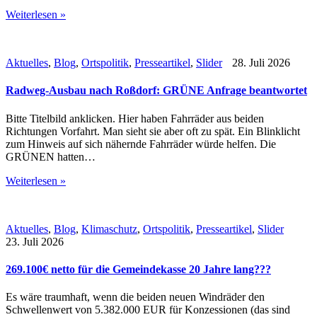
Weiterlesen »
Aktuelles
,
Blog
,
Ortspolitik
,
Presseartikel
,
Slider
28. Juli 2026
Radweg-Ausbau nach Roßdorf: GRÜNE Anfrage beantwortet
Bitte Titelbild anklicken. Hier haben Fahrräder aus beiden
Richtungen Vorfahrt. Man sieht sie aber oft zu spät. Ein Blinklicht
zum Hinweis auf sich nähernde Fahrräder würde helfen. Die
GRÜNEN hatten…
Weiterlesen »
Aktuelles
,
Blog
,
Klimaschutz
,
Ortspolitik
,
Presseartikel
,
Slider
23. Juli 2026
269.100€ netto für die Gemeindekasse 20 Jahre lang???
Es wäre traumhaft, wenn die beiden neuen Windräder den
Schwellenwert von 5.382.000 EUR für Konzessionen (das sind