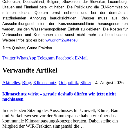
Österreich, Deutschland, Belgien, Slowenien, der Slowakei, Luxemburg,
Litauen und Finnland beteiligt haben! Die Politik und die EU-Kommission
müssen dieses Quorum ernst nehmen und bei der demnächst
stattfindenden Anhörung berücksichtigen. Wasser muss aus den
Ausschreibungsrichtlinien der Konzessionsrichtlinie herausgenommen
werden, um den Wassermonopolisten Einhalt zu gebieten. Die Kosten für
Verbraucher und Kommunen sind sonst nicht mehr zu beeinflussen.
Weitere Infos gibt es bei:
www.right2water.eu
.
Jutta Quaiser, Grüne Fraktion
Twitter
WhatsApp
Telegram
Facebook
E-Mail
Verwandte Artikel
Aktuelles
,
Blog
,
Klimaschutz
,
Ortspolitik
,
Slider
4. August 2026
Klimaschutz wirkt – gerade deshalb dürfen wir jetzt nicht
nachlassen
In der letzten Sitzung des Ausschusses für Umwelt, Klima, Bau-
und Verkehrswesen vor der Sommerpause haben wir über das
kommunale Klimaanpassungskonzept beraten. Dabei stellte ein
Mitglied der WIR-Fraktion sinngemäß die…