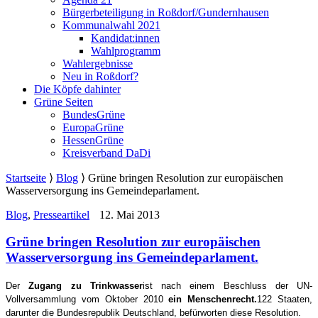
Bürgerbeteiligung in Roßdorf/Gundernhausen
Kommunalwahl 2021
Kandidat:innen
Wahlprogramm
Wahlergebnisse
Neu in Roßdorf?
Die Köpfe dahinter
Grüne Seiten
BundesGrüne
EuropaGrüne
HessenGrüne
Kreisverband DaDi
Startseite
⟩
Blog
⟩
Grüne bringen Resolution zur europäischen
Wasserversorgung ins Gemeindeparlament.
Blog
,
Presseartikel
12. Mai 2013
Grüne bringen Resolution zur europäischen
Wasserversorgung ins Gemeindeparlament.
Der
Zugang zu Trinkwasser
ist nach einem Beschluss der UN-
Vollversammlung vom Oktober 2010
ein Menschenrecht.
122 Staaten,
darunter die Bundesrepublik Deutschland, befürworten diese Resolution.