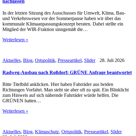
nachlassen
In der letzten Sitzung des Ausschusses für Umwelt, Klima, Bau-
und Verkehrswesen vor der Sommerpause haben wir über das
kommunale Klimaanpassungskonzept beraten. Dabei stellte ein
Mitglied der WIR-Fraktion sinngemäß die…
Weiterlesen »
Aktuelles
,
Blog
,
Ortspolitik
,
Presseartikel
,
Slider
28. Juli 2026
Radweg-Ausbau nach Roßdorf: GRÜNE Anfrage beantwortet
Bitte Titelbild anklicken. Hier haben Fahrräder aus beiden
Richtungen Vorfahrt. Man sieht sie aber oft zu spät. Ein Blinklicht
zum Hinweis auf sich nähernde Fahrräder würde helfen. Die
GRÜNEN hatten…
Weiterlesen »
Aktuelles
,
Blog
,
Klimaschutz
,
Ortspolitik
,
Presseartikel
,
Slider