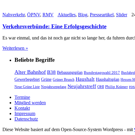
Nahverkehr
,
ÖPNV
,
RMV
Aktuelles
,
Blog
,
Presseartikel
,
Slider
24
Verkehrsverbünde: Eine Erfolgsgeschichte
Es war einmal, und das ist noch gar nicht so lange her, da fuhren 
Weiterlesen »
Beliebte Begriffe
Alter Bahnhof
B38
Bebauungsplan
Bundestagswahl 2017
Busfahrp
Haushalt
Gewerbegebiet
Grüne
Haushaltsplan
Grüner Brunch
Hessen-M
Neujahrstreff
ros
OHI
Philip Krämer
Neue Grüne Liste
Neujahrsempfang
Termine
Mitglied werden
Kontakt
Impressum
Datenschutz
Diese Website basiert auf dem Open-Source-System Wordpress - mit