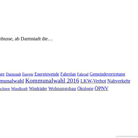
hnbusse, ab Darmstadt die…
ner
Energiewende
Fahrplan
Gemeindevertretung
Darmstadt
Energie
Fahrrad
Kommunalwahl 2016
munalwahl
LKW-Verbot
Nahverkehr
ÖPNV
Windräder
Wohnungsbau
Ökologie
achten
Windkraft