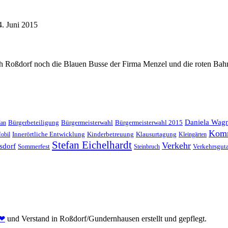
. Juni 2015
durch Roßdorf noch die Blauen Busse der Firma Menzel und die roten Ba
Daniela Wag
Bürgerbeteiligung
Bürgermeisterwahl
Bürgermeisterwahl 2015
lan
Kom
Innerörtliche Entwicklung
Kinderbetreuung
Klausurtagung
obil
Kleingärten
Stefan Eichelhardt
Verkehr
sdorf
Sommerfest
Verkehrsgut
Steinbruch
❤
und Verstand in Roßdorf/Gundernhausen erstellt und gepflegt.