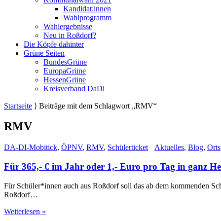
Kandidat:innen
Wahlprogramm
Wahlergebnisse
Neu in Roßdorf?
Die Köpfe dahinter
Grüne Seiten
BundesGrüne
EuropaGrüne
HessenGrüne
Kreisverband DaDi
Startseite
⟩
Beiträge mit dem Schlagwort „RMV“
RMV
DA-DI-Mobitick
,
ÖPNV
,
RMV
,
Schülerticket
Aktuelles
,
Blog
,
Orts
Für 365,- € im Jahr oder 1,- Euro pro Tag in ganz H
Für Schüler*innen auch aus Roßdorf soll das ab dem kommenden Schul
Roßdorf…
Weiterlesen »