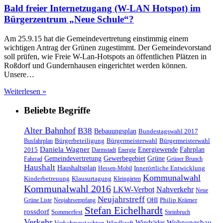
Bald freier Internetzugang (W-LAN Hotspot) im
Bürgerzentrum „Neue Schule“?
Am 25.9.15 hat die Gemeindevertretung einstimmig einem
wichtigen Antrag der Grünen zugestimmt. Der Gemeindevorstand
soll prüfen, wie Freie W-Lan-Hotspots an öffentlichen Plätzen in
Roßdorf und Gundernhausen eingerichtet werden können.
Unsere…
Weiterlesen »
Beliebte Begriffe
Alter Bahnhof
B38
Bebauungsplan
Bundestagswahl 2017
Bürgerbeteiligung
Bürgermeisterwahl
Bürgermeisterwahl
Busfahrplan
Daniela Wagner
Energiewende
Fahrplan
2015
Darmstadt
Energie
Gemeindevertretung
Gewerbegebiet
Grüne
Fahrrad
Grüner Brunch
Haushalt
Haushaltsplan
Innerörtliche Entwicklung
Hessen-Mobil
Kommunalwahl
Kinderbetreuung
Klausurtagung
Kleingärten
Kommunalwahl 2016
LKW-Verbot
Nahverkehr
Neue
Neujahrstreff
OHI
Philip Krämer
Grüne Liste
Neujahrsempfang
Stefan Eichelhardt
rossdorf
Sommerfest
Steinbruch
Verkehr
Windräder
Wohnungsbau
Verkehrsgutachten
Windkraft