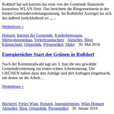
Roßdorf hat seit kurzem das erste von der Gemeinde finanzierte
kostenlose WLAN-Netz. Das berichtete die Bürgermeisterin in der
letzten Gemeindevertretungssitzung. Im Roßdörfer Anzeiger las sich
das äußerst zurückhaltend so: „…
Weiterlesen »
Hotspot
,
Internet der Gemeinde
,
Kinderbetreuung
,
Mietwohnungsbau
,
Verkehrsgutachten
Aktuelles
,
Blog
,
Klimaschutz
,
Ortspolitik
,
Presseartikel
,
Slider
30. Mai 2016
Energiereicher Start der Grünen in Roßdorf
Nach der Kommunalwahl tagt am 3. Juni die neu gewählte
Gemeindevertretung zur ersten echten Arbeitssitzung. Die
GRÜNEN haben dazu drei Anträge und drei Anfragen eingebracht,
mit denen sie die Arbeit…
Weiterlesen »
Bücherei
,
Freies Wlan
,
Hotspot
,
Jugendzentrum
,
Wlan-Hotspot
Aktuelles
,
Blog
,
Ortspolitik
,
Presseartikel
30. Januar 2016