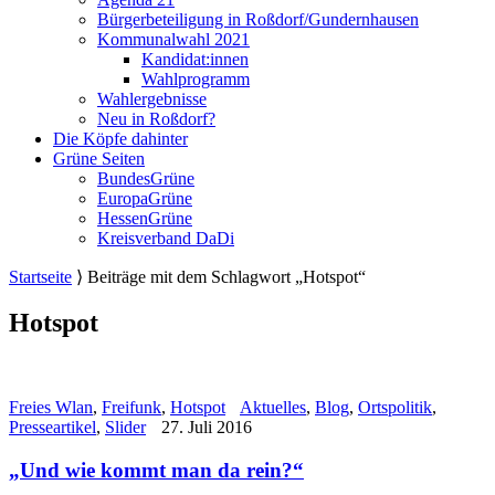
Bürgerbeteiligung in Roßdorf/Gundernhausen
Kommunalwahl 2021
Kandidat:innen
Wahlprogramm
Wahlergebnisse
Neu in Roßdorf?
Die Köpfe dahinter
Grüne Seiten
BundesGrüne
EuropaGrüne
HessenGrüne
Kreisverband DaDi
Startseite
⟩
Beiträge mit dem Schlagwort „Hotspot“
Hotspot
Freies Wlan
,
Freifunk
,
Hotspot
Aktuelles
,
Blog
,
Ortspolitik
,
Presseartikel
,
Slider
27. Juli 2016
„Und wie kommt man da rein?“