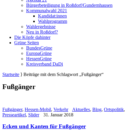
Bürgerbeteiligung in Roßdorf/Gundernhausen
Kommunalwahl 2021
Kandidat:innen
Wahlprogramm
Wahlergebnisse
Neu in Roßdorf?
Die Köpfe dahinter
Grüne Seiten
BundesGrüne
EuropaGrüne
HessenGrüne
Kreisverband DaDi
Startseite
⟩
Beiträge mit dem Schlagwort „Fußgänger“
Fußgänger
Fußgänger
,
Hessen-Mobil
,
Verkehr
Aktuelles
,
Blog
,
Ortspolitik
,
Presseartikel
,
Slider
31. Januar 2018
Ecken und Kanten für Fußgänger