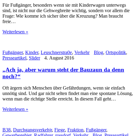
Für Fußgänger, besonders wenn sie mit Kinderwagen unterwegs
sind, ist nicht nur die Gehwegbreite wichtig, sondern vor allem die
Frage: Wie komme ich sicher über die Kreuzung? Man braucht
freie…
Weiterlesen »
Fußgänger
,
Kinder
,
Leuschnerstra0e
,
Verkehr
Blog
,
Ortspolitik
,
Presseartikel
,
Slider
4. August 2016
„Ach ja, aber warum steht der Bauzaun da denn
noch?“
Oft ärgern sich Menschen über Gefährdungen, wenn sie einfach
unnötig sind. Und gar nicht selten findet man eine spontane Lösung,
wenn man die richtige Stelle erreicht. In diesem Fall geht…
Weiterlesen »
B38
,
Durchgangsverkehjr
,
Fiege
,
Fraktion
,
Fußgänger
,
Gewerbegebiet
,
Radfahrer
,
rossdorf
,
Verkehr
Blog
,
Presseartikel