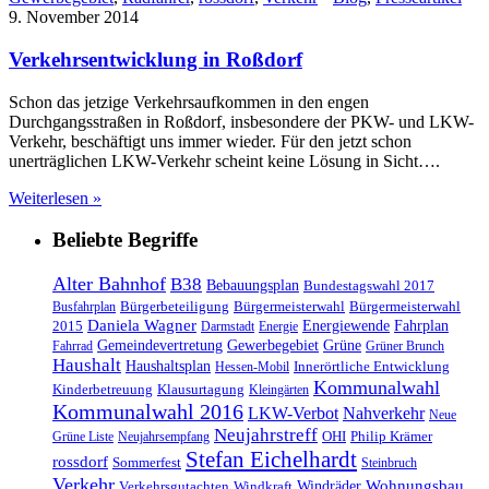
9. November 2014
Verkehrsentwicklung in Roßdorf
Schon das jetzige Verkehrsaufkommen in den engen
Durchgangsstraßen in Roßdorf, insbesondere der PKW- und LKW-
Verkehr, beschäftigt uns immer wieder. Für den jetzt schon
unerträglichen LKW-Verkehr scheint keine Lösung in Sicht….
Weiterlesen »
Beliebte Begriffe
Alter Bahnhof
B38
Bebauungsplan
Bundestagswahl 2017
Bürgerbeteiligung
Bürgermeisterwahl
Bürgermeisterwahl
Busfahrplan
Daniela Wagner
Energiewende
Fahrplan
2015
Darmstadt
Energie
Gemeindevertretung
Gewerbegebiet
Grüne
Fahrrad
Grüner Brunch
Haushalt
Haushaltsplan
Innerörtliche Entwicklung
Hessen-Mobil
Kommunalwahl
Kinderbetreuung
Klausurtagung
Kleingärten
Kommunalwahl 2016
LKW-Verbot
Nahverkehr
Neue
Neujahrstreff
OHI
Philip Krämer
Grüne Liste
Neujahrsempfang
Stefan Eichelhardt
rossdorf
Sommerfest
Steinbruch
Verkehr
Windräder
Wohnungsbau
Verkehrsgutachten
Windkraft