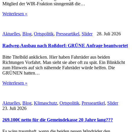
Mitglied der WIR-Fraktion sinngemäß die…
Weiterlesen »
Aktuelles
,
Blog
,
Ortspolitik
,
Presseartikel
,
Slider
28. Juli 2026
Radweg-Ausbau nach Roßdorf: GRÜNE Anfrage beantwortet
Bitte Titelbild anklicken. Hier haben Fahrräder aus beiden
Richtungen Vorfahrt. Man sieht sie aber oft zu spät. Ein Blinklicht
zum Hinweis auf sich nähernde Fahrräder würde helfen. Die
GRÜNEN hatten…
Weiterlesen »
Aktuelles
,
Blog
,
Klimaschutz
,
Ortspolitik
,
Presseartikel
,
Slider
23. Juli 2026
269.100€ netto für die Gemeindekasse 20 Jahre lang???
Es wäre traumhaft, wenn die beiden neuen Windräder den