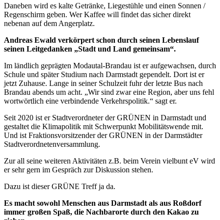
Daneben wird es kalte Getränke, Liegestühle und einen Sonnen /
Regenschirm geben. Wer Kaffee will findet das sicher direkt
nebenan auf dem Angerplatz.
Andreas Ewald verkörpert schon durch seinen Lebenslauf
seinen Leitgedanken „Stadt und Land gemeinsam“.
Im ländlich geprägten Modautal-Brandau ist er aufgewachsen, durch
Schule und später Studium nach Darmstadt gependelt. Dort ist er
jetzt Zuhause. Lange in seiner Schulzeit fuhr der letzte Bus nach
Brandau abends um acht. „Wir sind zwar eine Region, aber uns fehl
wortwörtlich eine verbindende Verkehrspolitik.“ sagt er.
Seit 2020 ist er Stadtverordneter der GRÜNEN in Darmstadt und
gestaltet die Klimapolitik mit Schwerpunkt Mobilitätswende mit.
Und ist Fraktionsvorsitzender der GRÜNEN in der Darmstädter
Stadtverordnetenversammlung.
Zur all seine weiteren Aktivitäten z.B. beim Verein vielbunt eV wird
er sehr gern im Gespräch zur Diskussion stehen.
Dazu ist dieser GRÜNE Treff ja da.
Es macht sowohl Menschen aus Darmstadt als aus Roßdorf
immer großen Spaß, die Nachbarorte durch den Kakao zu