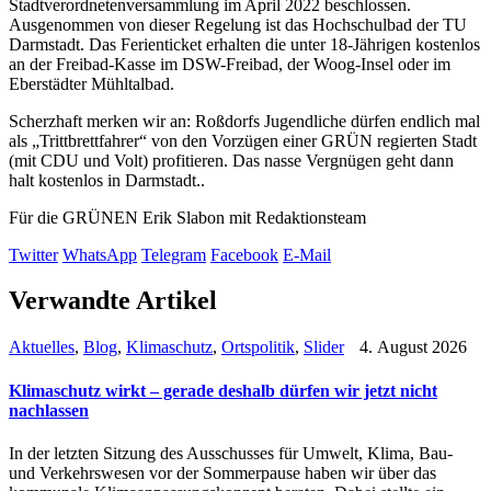
Stadtverordnetenversammlung im April 2022 beschlossen.
Ausgenommen von dieser Regelung ist das Hochschulbad der TU
Darmstadt. Das Ferienticket erhalten die unter 18-Jährigen kostenlos
an der Freibad-Kasse im DSW-Freibad, der Woog-Insel oder im
Eberstädter Mühltalbad.
Scherzhaft merken wir an: Roßdorfs Jugendliche dürfen endlich mal
als „Trittbrettfahrer“ von den Vorzügen einer GRÜN regierten Stadt
(mit CDU und Volt) profitieren. Das nasse Vergnügen geht dann
halt kostenlos in Darmstadt..
Für die GRÜNEN Erik Slabon mit Redaktionsteam
Twitter
WhatsApp
Telegram
Facebook
E-Mail
Verwandte Artikel
Aktuelles
,
Blog
,
Klimaschutz
,
Ortspolitik
,
Slider
4. August 2026
Klimaschutz wirkt – gerade deshalb dürfen wir jetzt nicht
nachlassen
In der letzten Sitzung des Ausschusses für Umwelt, Klima, Bau-
und Verkehrswesen vor der Sommerpause haben wir über das