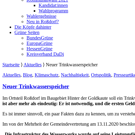
Kandidat:innen
Wahlprogramm
Wahlergebnisse
Neu in Roßdorf?
Die Köpfe dahinter
Grüne Seiten
BundesGrüne
EuropaGrüne
HessenGrüne
Kreisverband DaDi
Startseite
⟩
Aktuelles
⟩
Neuer Trinkwasserspeicher
Aktuelles
,
Blog
,
Klimaschutz
,
Nachhaltigkeit
,
Ortspolitik
,
Presseartik
Neuer Trinkwasserspeicher
Im Ortsteil Roßdorf im Baugebiet Hinter der Goldkaute soll ein Trin
ist aber mehr als eindeutig: Er ist notwendig, und die ersten Geld
Es ist immer sinnvoll, ein paar Fakten dazu zu kennen, um zu verstehe
Im von der Mehrheit der Gemeindevertretung am 13.11.2020 beschlos
„Die Infrastruktur des Wasserwerks wurde auf seine Leistungsfä