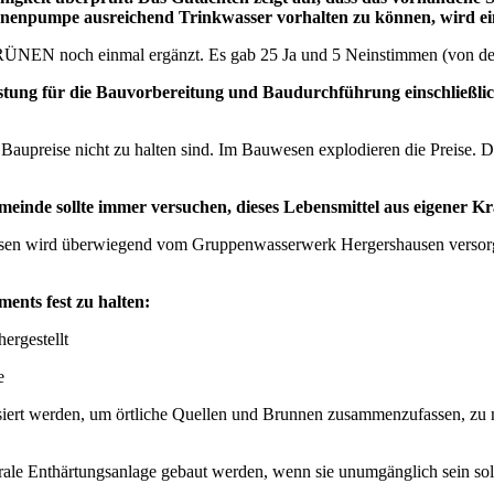
nnenpumpe ausreichend Trinkwasser vorhalten zu können, wird ein
RÜNEN noch einmal ergänzt. Es gab 25 Ja und 5 Neinstimmen (von d
stung für die Bauvorbereitung und Baudurchführung einschließlic
Baupreise nicht zu halten sind. Im Bauwesen explodieren die Preise. D
einde sollte immer versuchen, dieses Lebensmittel aus eigener Kr
usen wird überwiegend vom Gruppenwasserwerk Hergershausen versorgt.
ents fest zu halten:
ergestellt
e
isiert werden, um örtliche Quellen und Brunnen zusammenzufassen, zu m
rale Enthärtungsanlage gebaut werden, wenn sie unumgänglich sein soll