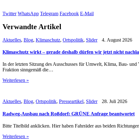
Twitter
WhatsApp
Telegram
Facebook
E-Mail
Verwandte Artikel
Aktuelles
,
Blog
,
Klimaschutz
,
Ortspolitik
,
Slider
4. August 2026
Klimaschutz wirkt – gerade deshalb dürfen wir jetzt nicht nachl
In der letzten Sitzung des Ausschusses für Umwelt, Klima, Bau- un
Fraktion sinngemäß die…
Weiterlesen »
Aktuelles
,
Blog
,
Ortspolitik
,
Presseartikel
,
Slider
28. Juli 2026
Radweg-Ausbau nach Roßdorf: GRÜNE Anfrage beantwortet
Bitte Titelbild anklicken. Hier haben Fahrräder aus beiden Richtung
Weiterlesen »