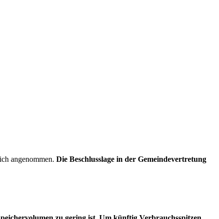
nglich angenommen.
Die Beschlusslage in der Gemeindevertretung
Speichervolumen zu gering ist. Um künftig Verbrauchsspitzen