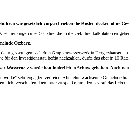
ebühren wie gesetzlich vorgeschrieben die Kosten decken ohne Gew
Abschreibungen über 50 Jahre, die in die Gebührenkalkulation eingeh
emeinde Otzberg.
h sich dann gezwungen, sich dem Gruppenwasserwerk in Hergershausen an
ür den Investitionsstau heftig nachzahlen, durfte das aber in 10 Raten
 Unser Wassernetz wurde kontinuierlich in Schuss gehalten. Auch
rwerke“ sehr engagiert vertreten. Aber eine wachsende Gemeinde bra
 nicht verschlafen. Denn wer zu spät kommt den bestraft das Leben.