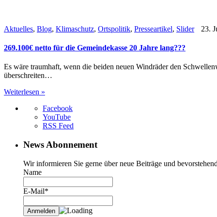
Aktuelles
,
Blog
,
Klimaschutz
,
Ortspolitik
,
Presseartikel
,
Slider
23. J
269.100€ netto für die Gemeindekasse 20 Jahre lang???
Es wäre traumhaft, wenn die beiden neuen Windräder den Schwellenw
überschreiten…
Weiterlesen »
Facebook
YouTube
RSS Feed
News Abonnement
Wir informieren Sie gerne über neue Beiträge und bevorstehend
Name
E-Mail*