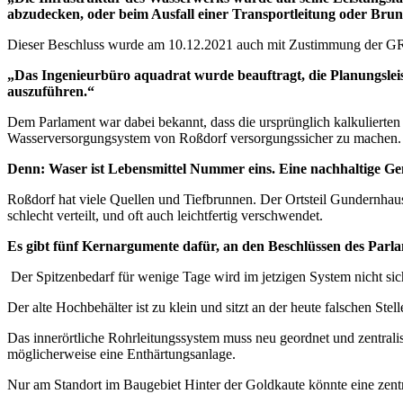
abzudecken, oder beim Ausfall einer Transportleitung oder Bru
Dieser Beschluss wurde am 10.12.2021 auch mit Zustimmung der G
„Das Ingenieurbüro aquadrat wurde beauftragt, die Planungslei
auszuführen.“
Dem Parlament war dabei bekannt, dass die ursprünglich kalkulierten 
Wasserversorgungsystem von Roßdorf versorgungssicher zu machen.
Denn: Waser ist Lebensmittel Nummer eins. Eine nachhaltige Gem
Roßdorf hat viele Quellen und Tiefbrunnen. Der Ortsteil Gundernha
schlecht verteilt, und oft auch leichtfertig verschwendet.
Es gibt fünf Kernargumente dafür, an den Beschlüssen des Parlam
Der Spitzenbedarf für wenige Tage wird im jetzigen System nicht sich
Der alte Hochbehälter ist zu klein und sitzt an der heute falschen Stell
Das innerörtliche Rohrleitungssystem muss neu geordnet und zentral
möglicherweise eine Enthärtungsanlage.
Nur am Standort im Baugebiet Hinter der Goldkaute könnte eine zent