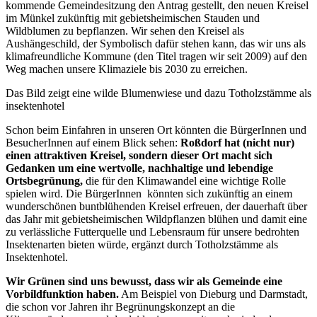
kommende Gemeindesitzung den Antrag gestellt, den neuen Kreisel
im Münkel zukünftig mit gebietsheimischen Stauden und
Wildblumen zu bepflanzen. Wir sehen den Kreisel als
Aushängeschild, der Symbolisch dafür stehen kann, das wir uns als
klimafreundliche Kommune (den Titel tragen wir seit 2009) auf den
Weg machen unsere Klimaziele bis 2030 zu erreichen.
Das Bild zeigt eine wilde Blumenwiese und dazu Totholzstämme als
insektenhotel
Schon beim Einfahren in unseren Ort könnten die BürgerInnen und
BesucherInnen auf einem Blick sehen:
Roßdorf hat (nicht nur)
einen attraktiven Kreisel, sondern dieser Ort macht sich
Gedanken um eine wertvolle, nachhaltige und lebendige
Ortsbegrünung,
die für den Klimawandel eine wichtige Rolle
spielen wird. Die BürgerInnen könnten sich zukünftig an einem
wunderschönen buntblühenden Kreisel erfreuen, der dauerhaft über
das Jahr mit gebietsheimischen Wildpflanzen blühen und damit eine
zu verlässliche Futterquelle und Lebensraum für unsere bedrohten
Insektenarten bieten würde, ergänzt durch Totholzstämme als
Insektenhotel.
Wir Grünen sind uns bewusst, dass wir als Gemeinde eine
Vorbildfunktion haben.
Am Beispiel von Dieburg und Darmstadt,
die schon vor Jahren ihr Begrünungskonzept an die