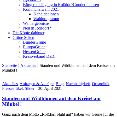
Bürgerbeteiligung in Roßdorf/Gundernhausen
Kommunalwahl 2021
Kandidat:innen
Wahlprogramm
Wahlergebnisse
Neu in Roßdorf?
Die Köpfe dahinter
Grüne Seiten
BundesGrüne
EuropaGrüne
HessenGrüne
Kreisverband DaDi
Startseite
⟩
Aktuelles
⟩
Stauden und Wildblumen auf dem Kreisel am
Münkel !
Aktuelles
,
Anfragen & Anträge
,
Blog
,
Nachhaltigkeit
,
Ortspolitik
,
Presseartikel
,
Slider
30. April 2021
Stauden und Wildblumen auf dem Kreisel am
Münkel !
Ganz nach dem Motto „Roßdorf blüht auf“ haben wir Grüne für die