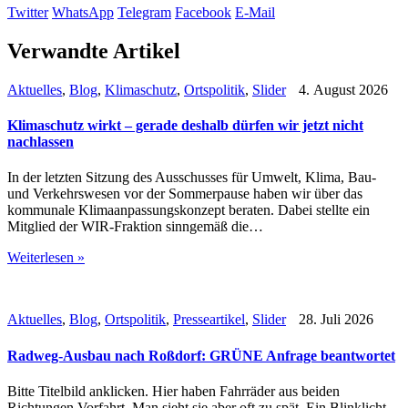
Twitter
WhatsApp
Telegram
Facebook
E-Mail
Verwandte Artikel
Aktuelles
,
Blog
,
Klimaschutz
,
Ortspolitik
,
Slider
4. August 2026
Klimaschutz wirkt – gerade deshalb dürfen wir jetzt nicht
nachlassen
In der letzten Sitzung des Ausschusses für Umwelt, Klima, Bau-
und Verkehrswesen vor der Sommerpause haben wir über das
kommunale Klimaanpassungskonzept beraten. Dabei stellte ein
Mitglied der WIR-Fraktion sinngemäß die…
Weiterlesen »
Aktuelles
,
Blog
,
Ortspolitik
,
Presseartikel
,
Slider
28. Juli 2026
Radweg-Ausbau nach Roßdorf: GRÜNE Anfrage beantwortet
Bitte Titelbild anklicken. Hier haben Fahrräder aus beiden
Richtungen Vorfahrt. Man sieht sie aber oft zu spät. Ein Blinklicht