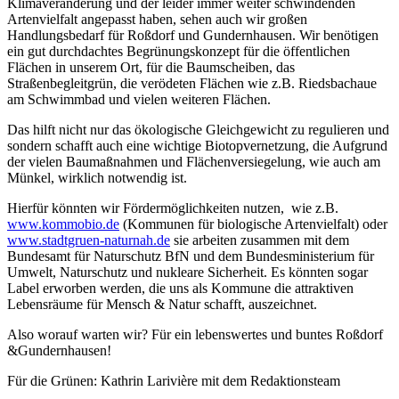
Klimaveränderung und der leider immer weiter schwindenden
Artenvielfalt angepasst haben, sehen auch wir großen
Handlungsbedarf für Roßdorf und Gundernhausen. Wir benötigen
ein gut durchdachtes Begrünungskonzept für die öffentlichen
Flächen in unserem Ort, für die Baumscheiben, das
Straßenbegleitgrün, die verödeten Flächen wie z.B. Riedsbachaue
am Schwimmbad und vielen weiteren Flächen.
Das hilft nicht nur das ökologische Gleichgewicht zu regulieren und
sondern schafft auch eine wichtige Biotopvernetzung, die Aufgrund
der vielen Baumaßnahmen und Flächenversiegelung, wie auch am
Münkel, wirklich notwendig ist.
Hierfür könnten wir Fördermöglichkeiten nutzen, wie z.B.
www.kommobio.de
(Kommunen für biologische Artenvielfalt) oder
www.stadtgruen-naturnah.de
sie arbeiten zusammen mit dem
Bundesamt für Naturschutz BfN und dem Bundesministerium für
Umwelt, Naturschutz und nukleare Sicherheit. Es könnten sogar
Label erworben werden, die uns als Kommune die attraktiven
Lebensräume für Mensch & Natur schafft, auszeichnet.
Also worauf warten wir? Für ein lebenswertes und buntes Roßdorf
&Gundernhausen!
Für die Grünen: Kathrin Larivière mit dem Redaktionsteam