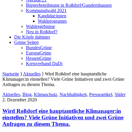
Bürgerbeteiligung in Roßdorf/Gundernhausen
Kommunalwahl 2021
Kandidat:innen
Wahlprogramm
Wahlergebnisse
Neu in Roßdorf?
Die Köpfe dahinter
Grüne Seiten
BundesGrüne
EuropaGrüne
HessenGrüne
Kreisverband DaDi
Startseite
⟩
Aktuelles
⟩
Wird Roßdorf eine hauptamtliche
Klimanager:in einstellen? Viele Grüne Initiativen und zwei Grüne
Anfragen zu diesem Thema.
Aktuelles
,
Blog
,
Klimaschutz
,
Nachhaltigkeit
,
Presseartikel
,
Slider
2. Dezember 2020
Wird Roßdorf eine hauptamtliche Klimanager:in
einstellen? Viele Grüne Initiativen und zwei Grüne
Anfragen zu diesem Thema.