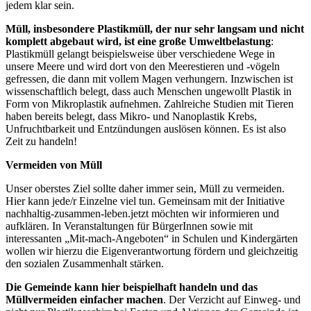
jedem klar sein.
Müll, insbesondere Plastikmüll, der nur sehr langsam und nicht
komplett abgebaut wird, ist eine große Umweltbelastung
:
Plastikmüll gelangt beispielsweise über verschiedene Wege in
unsere Meere und wird dort von den Meerestieren und -vögeln
gefressen, die dann mit vollem Magen verhungern. Inzwischen ist
wissenschaftlich belegt, dass auch Menschen ungewollt Plastik in
Form von Mikroplastik aufnehmen. Zahlreiche Studien mit Tieren
haben bereits belegt, dass Mikro- und Nanoplastik Krebs,
Unfruchtbarkeit und Entzündungen auslösen können. Es ist also
Zeit zu handeln!
Vermeiden von Müll
Unser oberstes Ziel sollte daher immer sein, Müll zu vermeiden.
Hier kann jede/r Einzelne viel tun. Gemeinsam mit der Initiative
nachhaltig-zusammen-leben.jetzt möchten wir informieren und
aufklären. In Veranstaltungen für BürgerInnen sowie mit
interessanten „Mit-mach-Angeboten“ in Schulen und Kindergärten
wollen wir hierzu die Eigenverantwortung fördern und gleichzeitig
den sozialen Zusammenhalt stärken.
Die Gemeinde
kann hier beispielhaft handeln und das
Müllvermeiden einfacher machen
. Der Verzicht auf Einweg- und