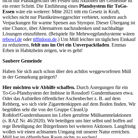
nicht nur Plastikgeschirr bei Festen und Aktionen der Gemeinde ist
ein erster Schritt. Die Einführung eines
Pfandsystem für ToGo-
Essen
wäre ein weiterer: Mitte 2021 tritt ein Gesetz in Kraft,
welches nicht nur Plastikeinweggeschirr verbietet, sondern auch
Verpackungen für warme Speisen aus Styropor. Dieser Übergang ist
eine Chance, über Alternativen nachzudenken und nachhaltige
Lösungen einzuführen. (Beispiele für Mehrwegpfandsysteme wären
rebowl.de
oder
tiffinloop.de
.) Um Müll leichter im täglichen Einkauf
zu reduzieren,
fehlt uns im Ort ein Unverpacktladen
. Emmas
Erben in Habitzheim zeigen, wie es geht!
Saubere Gemeinde
Haben Sie sich auch schon über den achtlos weggeworfenen Müll
in der Gemarkung geärgert?
Hier möchten wir Abhilfe schaffen.
Durch Anregungen für ein
To-Go-Pfandsystem der Imbisse in Rossdorf/ Gundernhausen etwa.
Oder das Aufstellen öffentlicher Aschenbecher z. B. auf dem
Rehberg, wo sich viele Zigarettenkippen auf dem Boden finden. Wir
begrüßen sehr die von der Gruppe CleanUp
Roßdorf/Gundernhausen ins Leben gerufene Müllsammelaktionen
(s. RAZ Nr. 46/2020). Wir beteiligen uns hier selbst und hoffen auf
rege Beteiligung der BürgerInnen bei weiteren Aktionen. Langfristig
wollen wir einen achtsamen Umgang mit unserer Natur erreichen.
Müll hat im öffentlichen Raum nichts zu suchen!