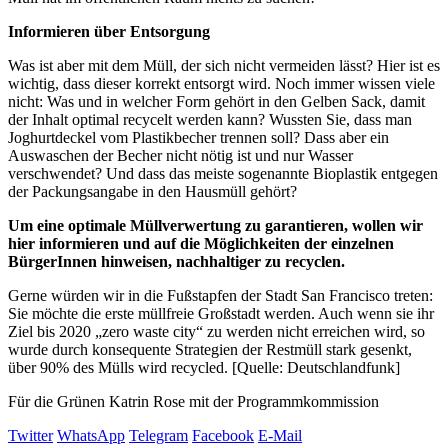
Informieren über Entsorgung
Was ist aber mit dem Müll, der sich nicht vermeiden lässt? Hier ist es
wichtig, dass dieser korrekt entsorgt wird. Noch immer wissen viele
nicht: Was und in welcher Form gehört in den Gelben Sack, damit
der Inhalt optimal recycelt werden kann? Wussten Sie, dass man
Joghurtdeckel vom Plastikbecher trennen soll? Dass aber ein
Auswaschen der Becher nicht nötig ist und nur Wasser
verschwendet? Und dass das meiste sogenannte Bioplastik entgegen
der Packungsangabe in den Hausmüll gehört?
Um eine optimale Müllverwertung zu garantieren,
wollen wir
hier informieren und auf die Möglichkeiten der einzelnen
BürgerInnen hinweisen, nachhaltiger zu recyclen.
Gerne würden wir in die Fußstapfen der Stadt San Francisco treten:
Sie möchte die erste müllfreie Großstadt werden. Auch wenn sie ihr
Ziel bis 2020 „zero waste city“ zu werden nicht erreichen wird, so
wurde durch konsequente Strategien der Restmüll stark gesenkt,
über 90% des Mülls wird recycled. [Quelle: Deutschlandfunk]
Für die Grünen Katrin Rose mit der Programmkommission
Twitter
WhatsApp
Telegram
Facebook
E-Mail