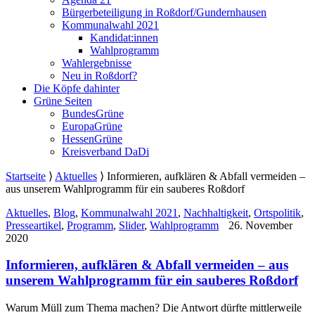
Bürgerbeteiligung in Roßdorf/Gundernhausen
Kommunalwahl 2021
Kandidat:innen
Wahlprogramm
Wahlergebnisse
Neu in Roßdorf?
Die Köpfe dahinter
Grüne Seiten
BundesGrüne
EuropaGrüne
HessenGrüne
Kreisverband DaDi
Startseite
⟩
Aktuelles
⟩
Informieren, aufklären & Abfall vermeiden –
aus unserem Wahlprogramm für ein sauberes Roßdorf
Aktuelles
,
Blog
,
Kommunalwahl 2021
,
Nachhaltigkeit
,
Ortspolitik
,
Presseartikel
,
Programm
,
Slider
,
Wahlprogramm
26. November
2020
Informieren, aufklären & Abfall vermeiden – aus
unserem Wahlprogramm für ein sauberes Roßdorf
Warum Müll zum Thema machen? Die Antwort dürfte mittlerweile