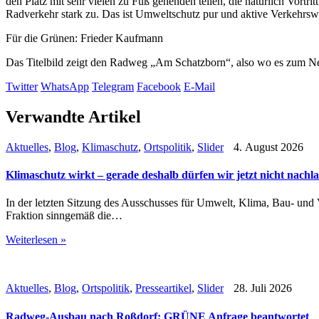
den Platz mit sehr vielen zu Fuß gehenden teilen, die natürlich Vor
Radverkehr stark zu. Das ist Umweltschutz pur und aktive Verkehrsw
Für die Grünen: Frieder Kaufmann
Das Titelbild zeigt den Radweg „Am Schatzborn“, also wo es zum Net
Twitter
WhatsApp
Telegram
Facebook
E-Mail
Verwandte Artikel
Aktuelles
,
Blog
,
Klimaschutz
,
Ortspolitik
,
Slider
4. August 2026
Klimaschutz wirkt – gerade deshalb dürfen wir jetzt nicht nachl
In der letzten Sitzung des Ausschusses für Umwelt, Klima, Bau- un
Fraktion sinngemäß die…
Weiterlesen »
Aktuelles
,
Blog
,
Ortspolitik
,
Presseartikel
,
Slider
28. Juli 2026
Radweg-Ausbau nach Roßdorf: GRÜNE Anfrage beantwortet