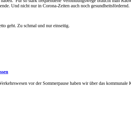
tritt haben. Für so stark frequentierte Verbindungswege braucht man R
ende. Und nicht nur in Corona-Zeiten auch noch gesundheitsfördernd.
to geht. Zu schmal und nur einseitig.
assen
d Verkehrswesen vor der Sommerpause haben wir über das kommunale Kl