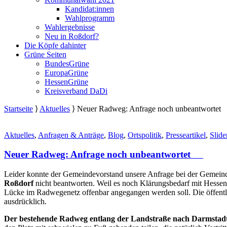
Kandidat:innen
Wahlprogramm
Wahlergebnisse
Neu in Roßdorf?
Die Köpfe dahinter
Grüne Seiten
BundesGrüne
EuropaGrüne
HessenGrüne
Kreisverband DaDi
Startseite
⟩
Aktuelles
⟩
Neuer Radweg: Anfrage noch unbeantwort
Aktuelles
,
Anfragen & Anträge
,
Blog
,
Ortspolitik
,
Presseartikel
,
Slide
Neuer Radweg: Anfrage noch unbeantwortet
Leider konnte der Gemeindevorstand unsere Anfrage bei der Gemein
Roßdorf
nicht beantworten. Weil es noch Klärungsbedarf mit Hessen
Lücke im Radwegenetz offenbar angegangen werden soll. Die öffentli
ausdrücklich.
Der bestehende Radweg entlang der Landstraße nach Darmstadt 