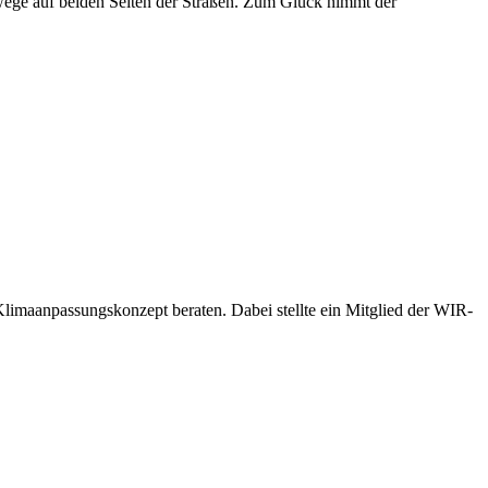
adwege auf beiden Seiten der Straßen. Zum Glück nimmt der
imaanpassungskonzept beraten. Dabei stellte ein Mitglied der WIR-