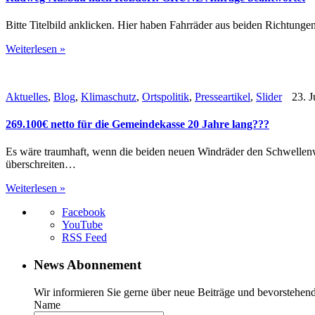
Bitte Titelbild anklicken. Hier haben Fahrräder aus beiden Richtung
Weiterlesen »
Aktuelles
,
Blog
,
Klimaschutz
,
Ortspolitik
,
Presseartikel
,
Slider
23. J
269.100€ netto für die Gemeindekasse 20 Jahre lang???
Es wäre traumhaft, wenn die beiden neuen Windräder den Schwellenw
überschreiten…
Weiterlesen »
Facebook
YouTube
RSS Feed
News Abonnement
Wir informieren Sie gerne über neue Beiträge und bevorstehend
Name