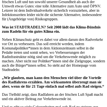
frischen Luft und tun sowohl unserer Gesundheit als auch der
Umwelt etwas Gutes: eine tolle Alternative zum Auto und ÖPNV.
Letzere ist dem Individualverkehr sicherlich vorzuziehen, aber in
Infektionszeiten leider nicht die sicherste Alternative, insbesondere
für (Angehörige von) Risikogruppen.
Was ist STADTRADELN? Seit 2008 lädt das Klima-Bündnis
zum Radeln für ein gutes Klima ein.
Neben Klimaschutz geht es dabei vor allem darum den Radverkehr
vor Ort zu verbessern. Das soll erreicht werden, indem
Komunalpolitiker*innen in dem Aktionszeitraum selbst in die
Pedalte treten und somit sehen, wo Verbesserungen der
Radinfrastruktur nötig sind um die Verkehrswende möglich zu
machen. Aber nicht nur Politiker*innen sind die Zielgruppe, sondern
auch die Bürger*innen selbst. So steht auf der Homepage vom
Stadtradeln:
„Wir glauben, man kann den Menschen viel über die Vorteile
des Radfahrens erzählen. Am wirksamsten überzeugt man sie
aber, wenn sie für 21 Tage einfach mal selbst aufs Rad steigen.“
Das Ttelbild zeigt, dass Radfahren an der frischen Luft Spaß macht
und ein aktiver Beitrag zur Verkehrswende ist.
Und es gibt so viele Gelegenheiten mal aufs Rad zu steigen: zur