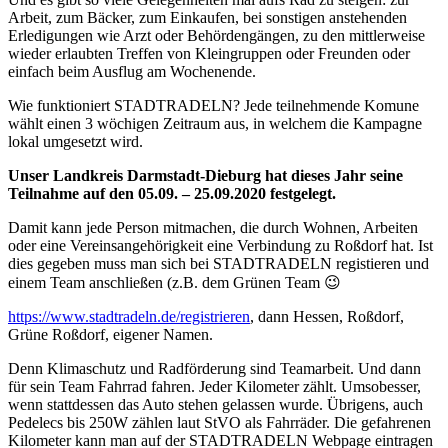
Arbeit, zum Bäcker, zum Einkaufen, bei sonstigen anstehenden
Erledigungen wie Arzt oder Behördengängen, zu den mittlerweise
wieder erlaubten Treffen von Kleingruppen oder Freunden oder
einfach beim Ausflug am Wochenende.
Wie funktioniert STADTRADELN? Jede teilnehmende Komune
wählt einen 3 wöchigen Zeitraum aus, in welchem die Kampagne
lokal umgesetzt wird.
Unser Landkreis Darmstadt-Dieburg hat dieses Jahr seine
Teilnahme auf den 05.09. – 25.09.2020 festgelegt.
Damit kann jede Person mitmachen, die durch Wohnen, Arbeiten
oder eine Vereinsangehörigkeit eine Verbindung zu Roßdorf hat. Ist
dies gegeben muss man sich bei STADTRADELN registieren und
einem Team anschließen (z.B. dem Grünen Team 😉
https://www.stadtradeln.de/registrieren
, dann Hessen, Roßdorf,
Grüne Roßdorf, eigener Namen.
Denn Klimaschutz und Radförderung sind Teamarbeit. Und dann
für sein Team Fahrrad fahren. Jeder Kilometer zählt. Umsobesser,
wenn stattdessen das Auto stehen gelassen wurde. Übrigens, auch
Pedelecs bis 250W zählen laut StVO als Fahrräder. Die gefahrenen
Kilometer kann man auf der STADTRADELN Webpage eintragen