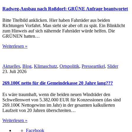
Radweg-Ausbau nach Roßdorf: GRÜNE Anfrage beantwortet
Bitte Titelbild anklicken. Hier haben Fahrräder aus beiden
Richtungen Vorfahrt. Man sieht sie aber oft zu spät. Ein Blinklicht
zum Hinweis auf sich nähernde Fahrräder würde helfen. Die
GRÜNEN hatten…
Weiterlesen »
Aktuelles
,
Blog
,
Klimaschutz
,
Ortspolitik
,
Presseartikel
,
Slider
23. Juli 2026
269.100€ netto für die Gemeindekasse 20 Jahre lang???
Es wäre traumhaft, wenn die beiden neuen Windräder den
Schwellenwert von 5.382.000 EUR für Konzessionen (das sind
269.100€ Nettogewinn im Jahr) in der gesamten kalkulierten
Laufzeit von 20 Jahren überschreiten…
Weiterlesen »
Facebook