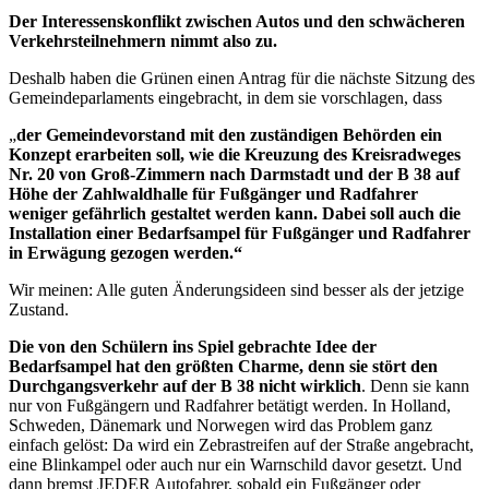
Der Interessenskonflikt zwischen Autos und den schwächeren
Verkehrsteilnehmern nimmt also zu.
Deshalb haben die Grünen einen Antrag für die nächste Sitzung des
Gemeindeparlaments eingebracht, in dem sie vorschlagen, dass
„
der Gemeindevorstand mit den zuständigen Behörden ein
Konzept erarbeiten soll, wie die Kreuzung des Kreisradweges
Nr. 20 von Groß-Zimmern nach Darmstadt und der B 38 auf
Höhe der Zahlwaldhalle für Fußgänger und Radfahrer
weniger gefährlich gestaltet werden kann
. Dabei soll auch die
Installation einer Bedarfsampel für Fußgänger und Radfahrer
in Erwägung gezogen werden.“
Wir meinen: Alle guten Änderungsideen sind besser als der jetzige
Zustand.
Die von den Schülern ins Spiel gebrachte Idee der
Bedarfsampel hat den größten Charme, denn sie stört den
Durchgangsverkehr auf der B 38 nicht wirklich
. Denn sie kann
nur von Fußgängern und Radfahrer betätigt werden. In Holland,
Schweden, Dänemark und Norwegen wird das Problem ganz
einfach gelöst: Da wird ein Zebrastreifen auf der Straße angebracht,
eine Blinkampel oder auch nur ein Warnschild davor gesetzt. Und
dann bremst JEDER Autofahrer, sobald ein Fußgänger oder