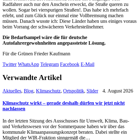
Radfahrer auch nur den Anschein erweckt, die Straße queren zu
wollen. Sogar bei vierspurigen Straßen!. Das habe ich mehrfach
erlebt, und zum Glück nur einmal eine Vollbremsung machen
müssen. Danach wusste ich: Diese Länder haben uns einiges voraus
beim Vorrang der schwächeren Verkehrsteilnehmer.
Die Bedarfsampel wäre die für deutsche
Autofahrergewohnheiten angepasstetste Lösung.
Für die Grünen Frieder Kaufmann
Twitter
WhatsApp
Telegram
Facebook
E-Mail
Verwandte Artikel
Aktuelles
,
Blog
,
Klimaschutz
,
Ortspolitik
,
Slider
4. August 2026
Klimaschutz wirkt – gerade deshalb dürfen wir jetzt nicht
nachlassen
In der letzten Sitzung des Ausschusses für Umwelt, Klima, Bau-
und Verkehrswesen vor der Sommerpause haben wir über das
kommunale Klimaanpassungskonzept beraten. Dabei stellte ein
Mitglied der WIR-Fraktion sinngemäß die…