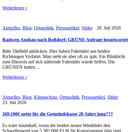
Weiterlesen »
Aktuelles
,
Blog
,
Ortspolitik
,
Presseartikel
,
Slider
28. Juli 2026
Radweg-Ausbau nach Roßdorf: GRÜNE Anfrage beantwortet
Bitte Titelbild anklicken. Hier haben Fahrräder aus beiden
Richtungen Vorfahrt. Man sieht sie aber oft zu spät. Ein Blinklicht
zum Hinweis auf sich nähernde Fahrräder würde helfen. Die
GRÜNEN hatten…
Weiterlesen »
Aktuelles
,
Blog
,
Klimaschutz
,
Ortspolitik
,
Presseartikel
,
Slider
23. Juli 2026
269.100€ netto für die Gemeindekasse 20 Jahre lang???
Es wäre traumhaft, wenn die beiden neuen Windräder den
Schwellenwert von 5.382.000 EUR für Konzessionen (das sind