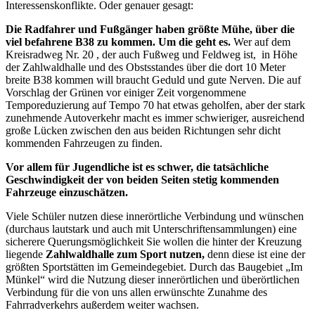
Interessenskonflikte. Oder genauer gesagt:
Die Radfahrer und Fußgänger haben größte Mühe, über die
viel befahrene B38 zu kommen. Um die geht es.
Wer auf dem
Kreisradweg Nr. 20 , der auch Fußweg und Feldweg ist, in Höhe
der Zahlwaldhalle und des Obstsstandes über die dort 10 Meter
breite B38 kommen will braucht Geduld und gute Nerven. Die auf
Vorschlag der Grünen vor einiger Zeit vorgenommene
Temporeduzierung auf Tempo 70 hat etwas geholfen, aber der stark
zunehmende Autoverkehr macht es immer schwieriger, ausreichend
große Lücken zwischen den aus beiden Richtungen sehr dicht
kommenden Fahrzeugen zu finden.
Vor allem für Jugendliche ist es schwer, die tatsächliche
Geschwindigkeit der von beiden Seiten stetig kommenden
Fahrzeuge einzuschätzen.
Viele Schüler nutzen diese innerörtliche Verbindung und wünschen
(durchaus lautstark und auch mit Unterschriftensammlungen) eine
sicherere Querungsmöglichkeit Sie wollen die hinter der Kreuzung
liegende
Zahlwaldhalle zum Sport nutzen,
denn diese ist eine der
größten Sportstätten im Gemeindegebiet. Durch das Baugebiet „Im
Münkel“ wird die Nutzung dieser innerörtlichen und überörtlichen
Verbindung für die von uns allen erwünschte Zunahme des
Fahrradverkehrs außerdem weiter wachsen.