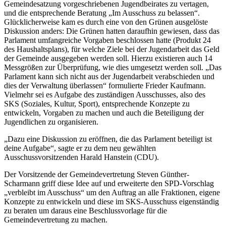
Gemeindesatzung vorgeschriebenen Jugendbeirates zu vertagen,
und die entsprechende Beratung „Im Ausschuss zu belassen“.
Glücklicherweise kam es durch eine von den Grünen ausgelöste
Diskussion anders: Die Grünen hatten daraufhin gewiesen, dass das
Parlament umfangreiche Vorgaben beschlossen hatte (Produkt 24
des Haushaltsplans), für welche Ziele bei der Jugendarbeit das Geld
der Gemeinde ausgegeben werden soll. Hierzu existieren auch 14
Messgrößen zur Überprüfung, wie dies umgesetzt werden soll. „Das
Parlament kann sich nicht aus der Jugendarbeit verabschieden und
dies der Verwaltung überlassen“ formulierte Frieder Kaufmann.
Vielmehr sei es Aufgabe des zuständigen Ausschusses, also des
SKS (Soziales, Kultur, Sport), entsprechende Konzepte zu
entwickeln, Vorgaben zu machen und auch die Beteiligung der
Jugendlichen zu organisieren.
„Dazu eine Diskussion zu eröffnen, die das Parlament beteiligt ist
deine Aufgabe“, sagte er zu dem neu gewählten
Ausschussvorsitzenden Harald Hanstein (CDU).
Der Vorsitzende der Gemeindevertretung Steven Günther-
Scharmann griff diese Idee auf und erweiterte den SPD-Vorschlag
„verbleibt im Ausschuss“ um den Auftrag an alle Fraktionen, eigene
Konzepte zu entwickeln und diese im SKS-Ausschuss eigenständig
zu beraten um daraus eine Beschlussvorlage für die
Gemeindevertretung zu machen.