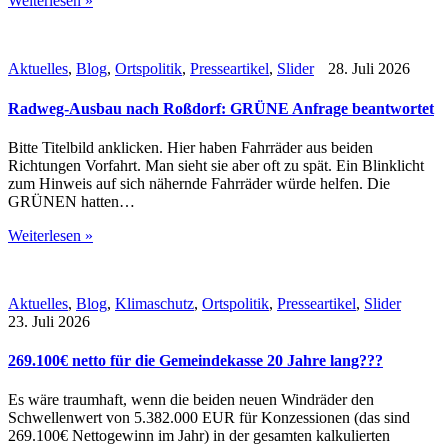
Weiterlesen »
Aktuelles
,
Blog
,
Ortspolitik
,
Presseartikel
,
Slider
28. Juli 2026
Radweg-Ausbau nach Roßdorf: GRÜNE Anfrage beantwortet
Bitte Titelbild anklicken. Hier haben Fahrräder aus beiden
Richtungen Vorfahrt. Man sieht sie aber oft zu spät. Ein Blinklicht
zum Hinweis auf sich nähernde Fahrräder würde helfen. Die
GRÜNEN hatten…
Weiterlesen »
Aktuelles
,
Blog
,
Klimaschutz
,
Ortspolitik
,
Presseartikel
,
Slider
23. Juli 2026
269.100€ netto für die Gemeindekasse 20 Jahre lang???
Es wäre traumhaft, wenn die beiden neuen Windräder den
Schwellenwert von 5.382.000 EUR für Konzessionen (das sind
269.100€ Nettogewinn im Jahr) in der gesamten kalkulierten