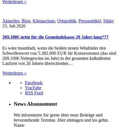
Weiterlesen »
Aktuelles
,
Blog
,
Klimaschutz
,
Ortspolitik
,
Presseartikel
,
Slider
23. Juli 2026
269.100€ netto für die Gemeindekasse 20 Jahre lang???
Es wäre traumhaft, wenn die beiden neuen Windräder den
Schwellenwert von 5.382.000 EUR für Konzessionen (das sind
269.100€ Nettogewinn im Jahr) in der gesamten kalkulierten
Laufzeit von 20 Jahren überschreiten…
Weiterlesen »
Facebook
YouTube
RSS Feed
News Abonnement
Wir informieren Sie gerne über neue Beiträge und
bevorstehende Termine. Hier eintragen und los gehts.
Name