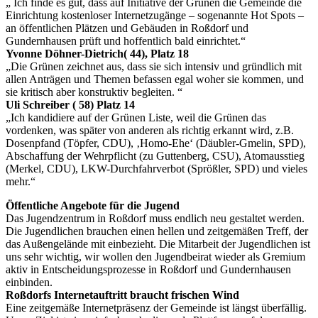
„ Ich finde es gut, dass auf Initiative der Grünen die Gemeinde die
Einrichtung kostenloser Internetzugänge – sogenannte Hot Spots –
an öffentlichen Plätzen und Gebäuden in Roßdorf und
Gundernhausen prüft und hoffentlich bald einrichtet.“
Yvonne Döhner-Dietrich( 44), Platz 18
„Die Grünen zeichnet aus, dass sie sich intensiv und gründlich mit
allen Anträgen und Themen befassen egal woher sie kommen, und
sie kritisch aber konstruktiv begleiten. “
Uli Schreiber ( 58) Platz 14
„Ich kandidiere auf der Grünen Liste, weil die Grünen das
vordenken, was später von anderen als richtig erkannt wird, z.B.
Dosenpfand (Töpfer, CDU), ‚Homo-Ehe‘ (Däubler-Gmelin, SPD),
Abschaffung der Wehrpflicht (zu Guttenberg, CSU), Atomausstieg
(Merkel, CDU), LKW-Durchfahrverbot (Sprößler, SPD) und vieles
mehr.“
Öffentliche Angebote für die Jugend
Das Jugendzentrum in Roßdorf muss endlich neu gestaltet werden.
Die Jugendlichen brauchen einen hellen und zeitgemäßen Treff, der
das Außengelände mit einbezieht. Die Mitarbeit der Jugendlichen ist
uns sehr wichtig, wir wollen den Jugendbeirat wieder als Gremium
aktiv in Entscheidungsprozesse in Roßdorf und Gundernhausen
einbinden.
Roßdorfs Internetauftritt braucht frischen Wind
Eine zeitgemäße Internetpräsenz der Gemeinde ist längst überfällig.