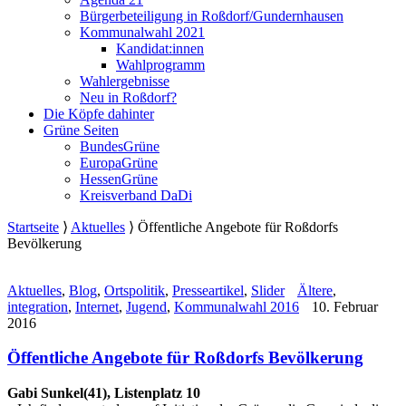
Bürgerbeteiligung in Roßdorf/Gundernhausen
Kommunalwahl 2021
Kandidat:innen
Wahlprogramm
Wahlergebnisse
Neu in Roßdorf?
Die Köpfe dahinter
Grüne Seiten
BundesGrüne
EuropaGrüne
HessenGrüne
Kreisverband DaDi
Startseite
⟩
Aktuelles
⟩
Öffentliche Angebote für Roßdorfs
Bevölkerung
Aktuelles
,
Blog
,
Ortspolitik
,
Presseartikel
,
Slider
Ältere
,
integration
,
Internet
,
Jugend
,
Kommunalwahl 2016
10. Februar
2016
Öffentliche Angebote für Roßdorfs Bevölkerung
Gabi Sunkel(41), Listenplatz 10