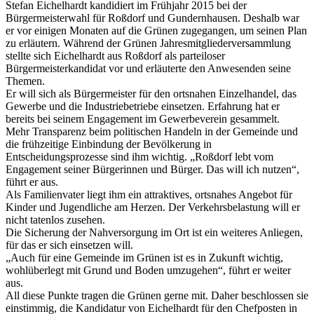
Stefan Eichelhardt kandidiert im Frühjahr 2015 bei der
Bürgermeisterwahl für Roßdorf und Gundernhausen. Deshalb war
er vor einigen Monaten auf die Grünen zugegangen, um seinen Plan
zu erläutern. Während der Grünen Jahresmitgliederversammlung
stellte sich Eichelhardt aus Roßdorf als parteiloser
Bürgermeisterkandidat vor und erläuterte den Anwesenden seine
Themen.
Er will sich als Bürgermeister für den ortsnahen Einzelhandel, das
Gewerbe und die Industriebetriebe einsetzen. Erfahrung hat er
bereits bei seinem Engagement im Gewerbeverein gesammelt.
Mehr Transparenz beim politischen Handeln in der Gemeinde und
die frühzeitige Einbindung der Bevölkerung in
Entscheidungsprozesse sind ihm wichtig. „Roßdorf lebt vom
Engagement seiner Bürgerinnen und Bürger. Das will ich nutzen“,
führt er aus.
Als Familienvater liegt ihm ein attraktives, ortsnahes Angebot für
Kinder und Jugendliche am Herzen. Der Verkehrsbelastung will er
nicht tatenlos zusehen.
Die Sicherung der Nahversorgung im Ort ist ein weiteres Anliegen,
für das er sich einsetzen will.
„Auch für eine Gemeinde im Grünen ist es in Zukunft wichtig,
wohlüberlegt mit Grund und Boden umzugehen“, führt er weiter
aus.
All diese Punkte tragen die Grünen gerne mit. Daher beschlossen sie
einstimmig, die Kandidatur von Eichelhardt für den Chefposten in