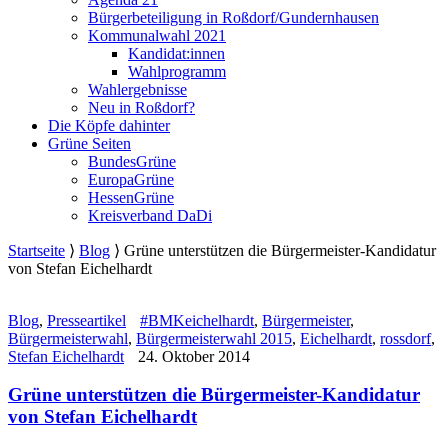
Bürgerbeteiligung in Roßdorf/Gundernhausen
Kommunalwahl 2021
Kandidat:innen
Wahlprogramm
Wahlergebnisse
Neu in Roßdorf?
Die Köpfe dahinter
Grüne Seiten
BundesGrüne
EuropaGrüne
HessenGrüne
Kreisverband DaDi
Startseite
⟩
Blog
⟩
Grüne unterstützen die Bürgermeister-Kandidatur
von Stefan Eichelhardt
Blog
,
Presseartikel
#BMKeichelhardt
,
Bürgermeister
,
Bürgermeisterwahl
,
Bürgermeisterwahl 2015
,
Eichelhardt
,
rossdorf
,
Stefan Eichelhardt
24. Oktober 2014
Grüne unterstützen die Bürgermeister-Kandidatur
von Stefan Eichelhardt