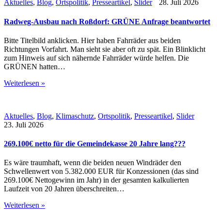
Aktuelles
,
Blog
,
Ortspolitik
,
Presseartikel
,
Slider
28. Juli 2026
Radweg-Ausbau nach Roßdorf: GRÜNE Anfrage beantwortet
Bitte Titelbild anklicken. Hier haben Fahrräder aus beiden
Richtungen Vorfahrt. Man sieht sie aber oft zu spät. Ein Blinklicht
zum Hinweis auf sich nähernde Fahrräder würde helfen. Die
GRÜNEN hatten…
Weiterlesen »
Aktuelles
,
Blog
,
Klimaschutz
,
Ortspolitik
,
Presseartikel
,
Slider
23. Juli 2026
269.100€ netto für die Gemeindekasse 20 Jahre lang???
Es wäre traumhaft, wenn die beiden neuen Windräder den
Schwellenwert von 5.382.000 EUR für Konzessionen (das sind
269.100€ Nettogewinn im Jahr) in der gesamten kalkulierten
Laufzeit von 20 Jahren überschreiten…
Weiterlesen »