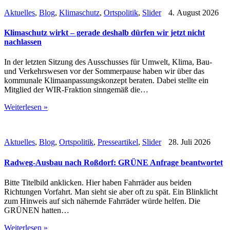
Aktuelles
,
Blog
,
Klimaschutz
,
Ortspolitik
,
Slider
4. August 2026
Klimaschutz wirkt – gerade deshalb dürfen wir jetzt nicht
nachlassen
In der letzten Sitzung des Ausschusses für Umwelt, Klima, Bau-
und Verkehrswesen vor der Sommerpause haben wir über das
kommunale Klimaanpassungskonzept beraten. Dabei stellte ein
Mitglied der WIR-Fraktion sinngemäß die…
Weiterlesen »
Aktuelles
,
Blog
,
Ortspolitik
,
Presseartikel
,
Slider
28. Juli 2026
Radweg-Ausbau nach Roßdorf: GRÜNE Anfrage beantwortet
Bitte Titelbild anklicken. Hier haben Fahrräder aus beiden
Richtungen Vorfahrt. Man sieht sie aber oft zu spät. Ein Blinklicht
zum Hinweis auf sich nähernde Fahrräder würde helfen. Die
GRÜNEN hatten…
Weiterlesen »