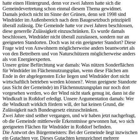
hatte einen Hintergrund, denn vor zwei Jahren hatte sich die
Gemeindevertretung schon einmal diesem Thema gewidmet.
Damals jedoch nicht im Sinne der Grünen, denn seit 1998 sind
Windräder im Außenbereich nach dem Baugesetzbuch prinzipiell
überall zulässig. Die Gemeinde hatte vor zwei Jahren beschlossen,
diese generelle Zulässigkeit einzuschränken. Es wurde damals
beschlossen, Windräder nicht überall zuzulassen, sondern nur an
geeigneten Standorten. Doch was ist ein geeigneter Standort? Diese
Frage wird von Anwohnern möglicherweise anders beantwortet als
von den Betreibern und von Naturschützern möglicherweise anders
als von Energieexperten.
Unsere grüne Befürchtung war damals: Was nützen Sonderflächen
für Windräder im Flächennutzungsplan, wenn diese Flächen am
Ende in der abgelegensten Ecke liegen und Windräder dort nicht
wirtschaftlich betrieben werden können?. Wenn geeignete Standorte
(aus Sicht der Gemeinde) im Flächennutzungsplan nur noch dort
vorgesehen werden, wo der Wind nicht stark genug ist, dann ist die
Windkraft in Roßdorf erledigt. Unsere Argumentation damals: Wer
die Windkraft wirklich fördern will, der hat keinen Grund, die
Zulässigkeit nach Bundesgesetz einzuschränken.
Zwei Jahre sind seither vergangen, und wir haben jetzt nachgefragt,
ob die Gemeinde mittlerweile Erkenntnisse gewonnen hat, wo sich
geeigneten Flächen für Windräder in Roßdorf befinden.
Die Antwort des Bürgermeisters: Bei der Gemeinde liegt inzwischen
ein Gutachten vor. Dieses Gutachten kennzeichnet mehrere