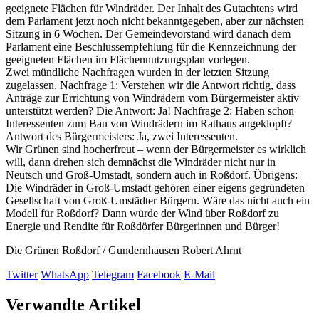
geeignete Flächen für Windräder. Der Inhalt des Gutachtens wird
dem Parlament jetzt noch nicht bekanntgegeben, aber zur nächsten
Sitzung in 6 Wochen. Der Gemeindevorstand wird danach dem
Parlament eine Beschlussempfehlung für die Kennzeichnung der
geeigneten Flächen im Flächennutzungsplan vorlegen.
Zwei mündliche Nachfragen wurden in der letzten Sitzung
zugelassen. Nachfrage 1: Verstehen wir die Antwort richtig, dass
Anträge zur Errichtung von Windrädern vom Bürgermeister aktiv
unterstützt werden? Die Antwort: Ja! Nachfrage 2: Haben schon
Interessenten zum Bau von Windrädern im Rathaus angeklopft?
Antwort des Bürgermeisters: Ja, zwei Interessenten.
Wir Grünen sind hocherfreut – wenn der Bürgermeister es wirklich
will, dann drehen sich demnächst die Windräder nicht nur in
Neutsch und Groß-Umstadt, sondern auch in Roßdorf. Übrigens:
Die Windräder in Groß-Umstadt gehören einer eigens gegründeten
Gesellschaft von Groß-Umstädter Bürgern. Wäre das nicht auch ein
Modell für Roßdorf? Dann würde der Wind über Roßdorf zu
Energie und Rendite für Roßdörfer Bürgerinnen und Bürger!
Die Grünen Roßdorf / Gundernhausen Robert Ahrnt
Twitter
WhatsApp
Telegram
Facebook
E-Mail
Verwandte Artikel