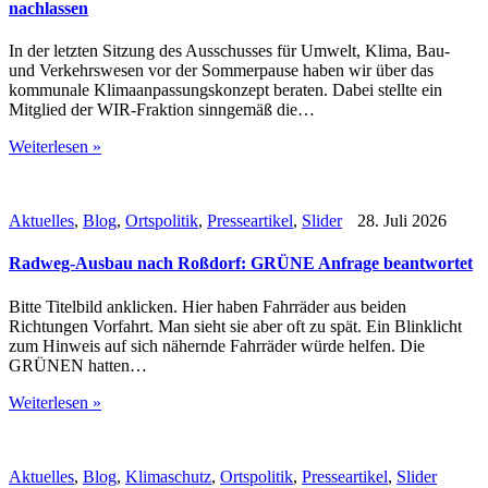
nachlassen
In der letzten Sitzung des Ausschusses für Umwelt, Klima, Bau-
und Verkehrswesen vor der Sommerpause haben wir über das
kommunale Klimaanpassungskonzept beraten. Dabei stellte ein
Mitglied der WIR-Fraktion sinngemäß die…
Weiterlesen »
Aktuelles
,
Blog
,
Ortspolitik
,
Presseartikel
,
Slider
28. Juli 2026
Radweg-Ausbau nach Roßdorf: GRÜNE Anfrage beantwortet
Bitte Titelbild anklicken. Hier haben Fahrräder aus beiden
Richtungen Vorfahrt. Man sieht sie aber oft zu spät. Ein Blinklicht
zum Hinweis auf sich nähernde Fahrräder würde helfen. Die
GRÜNEN hatten…
Weiterlesen »
Aktuelles
,
Blog
,
Klimaschutz
,
Ortspolitik
,
Presseartikel
,
Slider