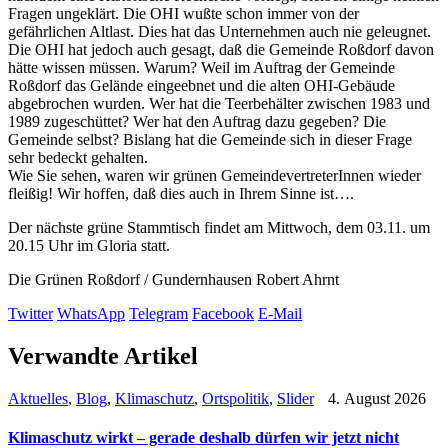
Fragen ungeklärt. Die OHI wußte schon immer von der
gefährlichen Altlast. Dies hat das Unternehmen auch nie geleugnet.
Die OHI hat jedoch auch gesagt, daß die Gemeinde Roßdorf davon
hätte wissen müssen. Warum? Weil im Auftrag der Gemeinde
Roßdorf das Gelände eingeebnet und die alten OHI-Gebäude
abgebrochen wurden. Wer hat die Teerbehälter zwischen 1983 und
1989 zugeschüttet? Wer hat den Auftrag dazu gegeben? Die
Gemeinde selbst? Bislang hat die Gemeinde sich in dieser Frage
sehr bedeckt gehalten.
Wie Sie sehen, waren wir grünen GemeindevertreterInnen wieder
fleißig! Wir hoffen, daß dies auch in Ihrem Sinne ist….
Der nächste grüne Stammtisch findet am Mittwoch, dem 03.11. um
20.15 Uhr im Gloria statt.
Die Grünen Roßdorf / Gundernhausen Robert Ahrnt
Twitter
WhatsApp
Telegram
Facebook
E-Mail
Verwandte Artikel
Aktuelles
,
Blog
,
Klimaschutz
,
Ortspolitik
,
Slider
4. August 2026
Klimaschutz wirkt – gerade deshalb dürfen wir jetzt nicht