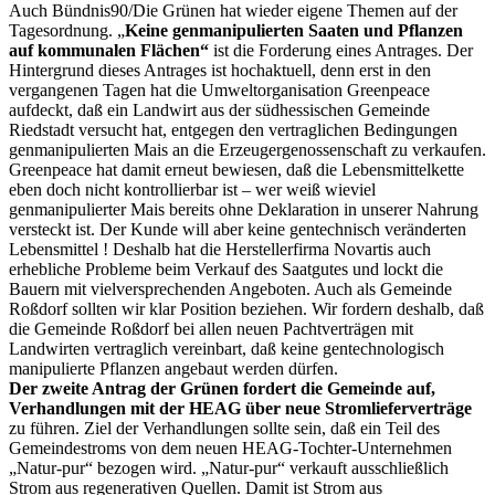
Auch Bündnis90/Die Grünen hat wieder eigene Themen auf der
Tagesordnung. „
Keine genmanipulierten Saaten und Pflanzen
auf kommunalen Flächen“
ist die Forderung eines Antrages. Der
Hintergrund dieses Antrages ist hochaktuell, denn erst in den
vergangenen Tagen hat die Umweltorganisation Greenpeace
aufdeckt, daß ein Landwirt aus der südhessischen Gemeinde
Riedstadt versucht hat, entgegen den vertraglichen Bedingungen
genmanipulierten Mais an die Erzeugergenossenschaft zu verkaufen.
Greenpeace hat damit erneut bewiesen, daß die Lebensmittelkette
eben doch nicht kontrollierbar ist – wer weiß wieviel
genmanipulierter Mais bereits ohne Deklaration in unserer Nahrung
versteckt ist. Der Kunde will aber keine gentechnisch veränderten
Lebensmittel ! Deshalb hat die Herstellerfirma Novartis auch
erhebliche Probleme beim Verkauf des Saatgutes und lockt die
Bauern mit vielversprechenden Angeboten. Auch als Gemeinde
Roßdorf sollten wir klar Position beziehen. Wir fordern deshalb, daß
die Gemeinde Roßdorf bei allen neuen Pachtverträgen mit
Landwirten vertraglich vereinbart, daß keine gentechnologisch
manipulierte Pflanzen angebaut werden dürfen.
Der zweite Antrag der Grünen fordert die Gemeinde auf,
Verhandlungen mit der HEAG über neue Stromlieferverträge
zu führen. Ziel der Verhandlungen sollte sein, daß ein Teil des
Gemeindestroms von dem neuen HEAG-Tochter-Unternehmen
„Natur-pur“ bezogen wird. „Natur-pur“ verkauft ausschließlich
Strom aus regenerativen Quellen. Damit ist Strom aus