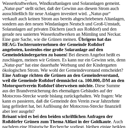
Wasserkraftwerken, Windkraftanlagen und Solaranlagen gemeint.
„Natur-pur“ stellt sicher, daß der Gewinn aus diesem Strom auch
ausschließlich für neue Anlagen investiert wird. „Natur-pur“
verkauft auch keinen Strom aus bereits abgeschriebenen Altanlagen,
sondern aus den neuen Windanlagen Neutsch und Groß-Umstadt,
Solaranlagen auf privaten Dächern (auch aus Roßdorf) und den
gerade neu sanierten Wasserkraftwerken an Mümling und Neckar.
Eine gute Sache, wie die Grünen meinen.
Übrigens hat das
HEAG-Tochterunternehmen der Gemeinde Roßdorf
angeboten, kostenlos eine große Solaranlage auf den
Gemeindekindergarten zu bauen!
Bei diesem Angebot heißt es
zuschlagen, meinen wir Grünen. Es kann nur ein Gewinn sein, denn
„Natur-pur“ hat eine dauerhafte Werbung und der Kindergarten
ökologischen Strom. Wie wohl der Gemeindevorstand entscheidet?
Eine Anfrage richten die Grünen an den Gemeindevorstand,
weil die Gemeinde Roßdorf demnächst ca. 100.000,-DM an den
Motorsportverein Roßdorf überweisen möchte.
Diese Summe
aus der Brandversicherung des ehemaligen Gebäudes auf der
Motocross-Strecke wurde bislang zurückgehalten. Wir fragen: Wie
kann es passieren, daß die Gemeinde den Verein zwar Jahrzehnte
lang gefördert hat, bei Auflösung der Motocross-Strecke finanziell
aber leer ausgeht?
Brisant wird es bei den beiden schriftlichen Anfragen der
Roßdörfer Grünen zum Thema Altlast in der Goldkaute
. Auch
nachdem eine Historische Recherche vorliegt, bleiben einige heiklen