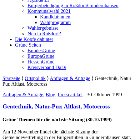
Bürgerbeteiligung in Roßdorf/Gundernhausen
Kommunalwahl 2021
Kandidat:innen
Wahlprogramm
Wahlergebnisse
Neu in Roßdorf?
Die Köpfe dahinter
Grüne Seiten
BundesGrüne
EuropaGrüne
HessenGrüne
Kreisverband DaDi
Startseite
⟩
Ortspolitik
⟩
Anfragen & Anträge
⟩
Gentechnik, Natur-
Pur, Altlast, Motocross
Anfragen & Anträge
,
Blog
,
Presseartikel
30. Oktober 1999
Gentechnik, Natur-Pur, Altlast, Motocross
Grüne Themen für die nächste Sitzung (30.10.1999)
Am 12.November findet die nächste Sitzung der
Gemeindevertretung in der Bürgerstuben in Gundernhausen statt.