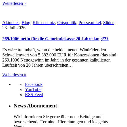
Weiterlesen »
Aktuelles
,
Blog
,
Klimaschutz
,
Ortspolitik
,
Presseartikel
,
Slider
23. Juli 2026
269.100€ netto für die Gemeindekasse 20 Jahre lang???
Es wäre traumhaft, wenn die beiden neuen Windräder den
Schwellenwert von 5.382.000 EUR für Konzessionen (das sind
269.100€ Nettogewinn im Jahr) in der gesamten kalkulierten
Laufzeit von 20 Jahren überschreiten…
Weiterlesen »
Facebook
YouTube
RSS Feed
News Abonnement
Wir informieren Sie gerne über neue Beiträge und
bevorstehende Termine. Hier eintragen und los gehts.
Name