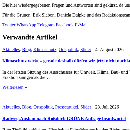
Die hier wiedergegebenen Fragen und Antworten sind gekürzt, da uns
Für die Grünen: Erik Slabon, Daniela Dalpke und das Redaktionstea
Twitter
WhatsApp
Telegram
Facebook
E-Mail
Verwandte Artikel
Aktuelles
,
Blog
,
Klimaschutz
,
Ortspolitik
,
Slider
4. August 2026
Klimaschutz wirkt – gerade deshalb dürfen wir jetzt nicht nachl
In der letzten Sitzung des Ausschusses für Umwelt, Klima, Bau- un
Fraktion sinngemäß die…
Weiterlesen »
Aktuelles
,
Blog
,
Ortspolitik
,
Presseartikel
,
Slider
28. Juli 2026
Radweg-Ausbau nach Roßdorf: GRÜNE Anfrage beantwortet
Bitte Titelbild anklicken. Hier haben Fahrräder aus beiden Richtung