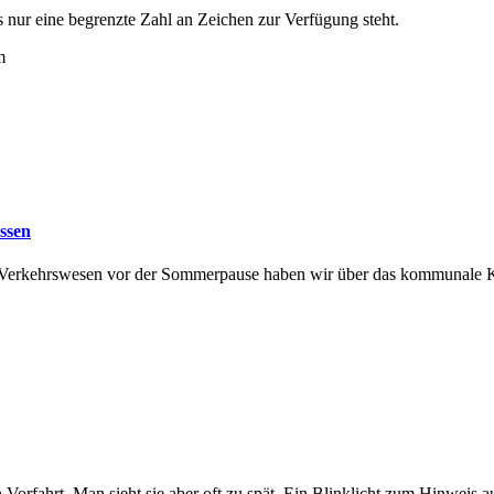
 nur eine begrenzte Zahl an Zeichen zur Verfügung steht.
m
assen
d Verkehrswesen vor der Sommerpause haben wir über das kommunale Kl
en Vorfahrt. Man sieht sie aber oft zu spät. Ein Blinklicht zum Hinw