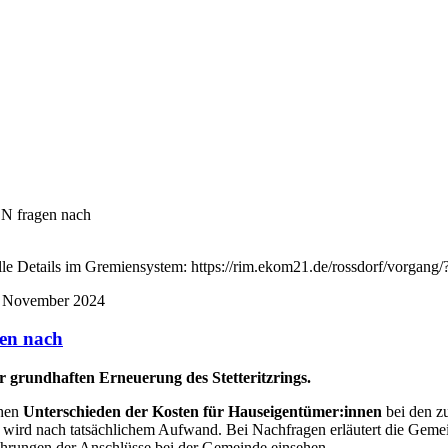
EN fragen nach
nitts. Alle Details im Gremiensystem: https://rim.ekom21.de/ross
 November 2024
gen nach
r grundhaften Erneuerung des Stetteritzrings.
chen
Unterschieden der Kosten für Hauseigentümer:innen
bei den z
ird nach tatsächlichem Aufwand. Bei Nachfragen erläutert die Geme
rungen der Anschlüsse bei der Gemeinde einsehen.