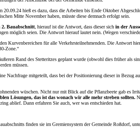
m 20.09.24 hieß es dazu, dass die Arbeiten bis Ende Oktober Abgeschlo
wischen Mitte November haben, müsste diese demnach erfolgt sein.
m
2. Bauabschnitt
, hierauf ist die Antwort, dass dieser sich
in der Aus
sungen möglich seien. Die Antwort hierauf lautet nein. (Wegen versch
den Kurvenbereichen für alle Verkehrsteilnehmenden. Die Antwort hiera
-30-Zone.“
ußeren Rand des Stetteritzes geplant wurde (obwohl dies früher als si
werden müssen.
e Nachfrage mitgeteilt, dass bei der Positionierung dieser in Bezug au
nden wüschen. Nicht nur mit Blick auf die Pflanzbeete gab es Irri
en Lösungen, das ist das wonach wir alle mehr streben sollten.
Nä
zring ablief. Dann erfahren Sie auch, wer was entschieden hat.
uabschnitts finden sie im Gremiensystem der Gemeinde Roßdorf, unte