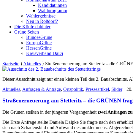
Kandidat:innen
Wahlprogramm
Wahlergebnisse
Neu in Roßdorf?
Die Köpfe dahinter
Grüne Seiten
BundesGrüne
EuropaGrüne
HessenGrüne
Kreisverband DaDi
Startseite
⟩
Aktuelles
⟩
Straßenerneuerung am Stetteritz – die GRÜN
Dieser Ausschnitt zeigt nur einen kleinen Teil des 2. Bauabsch
Aktuelles
,
Anfragen & Anträge
,
Ortspolitik
,
Presseartikel
,
Slider
20.
Straßenerneuerung am Stetteritz – die GRÜNEN fra
Die Grünen stellten in der jüngeren Vergangenheit
zwei Anfragen zu
Die Erste Anfrage stellte Daniela Dalpke Sie fragte nach den erhebli
sich nach Schadensbild und Aufwand des umklemmens. Abgerechnet w
Eigentümerinnen und Eigentümer die Vorrangegangenen Kamerabefah