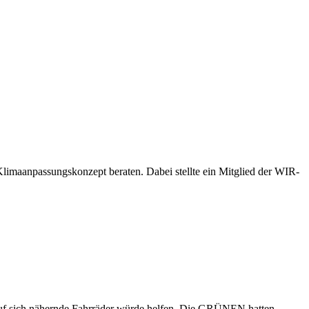
imaanpassungskonzept beraten. Dabei stellte ein Mitglied der WIR-
eis auf sich nähernde Fahrräder würde helfen. Die GRÜNEN hatten…