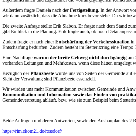
Außerdem fragte Daniela nach der
Fertigstellung
. In der Antwort vo
wir dann zusätzlich, dass die Abnahme kurz bevor stehe. Da wir inz
Die zweite Anfrage stellte Erik Slabon. Er fragte nach dem Stand zu
gibt Einblick in die Planung. Erik fragte auch, ob noch Detailanpas
Zudem fragte er nach einer
Entschärfung der Verkehrssituation
in 
Entschärfung bedürften. Zudem besteht im Stetteritzring eine Tempo
Eine Nachfrage
warum der breite Gehweg nicht durchgängig
am ä
vorhanden Leitungen und Mehrkosten, wenn diese hätten umgelegt 
Bezüglich der
Pflanzbeete
wurde uns von Seiten der Gemeinde auf ein
Sicht der Verwaltung sind Pflanzbeete essenziell.
Wir würden uns mehr Kommunikation zwischen Gemeinde und Anwohne
Kommunikation und Information sowie das Finden von praktikabl
Gemeindevertretung abläuft, bzw. wie sie zum Beispiel beim Stetterit
Beide Anfragen und deren Antworten, sowie den Ausbauplan des 2.Ba
https://rim.ekom21.de/rossdorf/