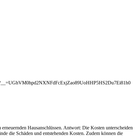
dorf/vorgang/?__=UGhVM0hpd2NXNFdFcExjZao89UoHHP5HS2Du7Ei81h0
u erneuernden Hausanschlüssen. Antwort: Die Kosten unterscheiden
inde die Schäden und entstehenden Kosten. Zudem können die