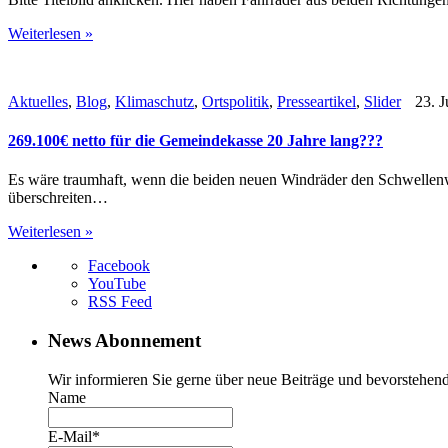
Weiterlesen »
Aktuelles
,
Blog
,
Klimaschutz
,
Ortspolitik
,
Presseartikel
,
Slider
23. J
269.100€ netto für die Gemeindekasse 20 Jahre lang???
Es wäre traumhaft, wenn die beiden neuen Windräder den Schwellenw
überschreiten…
Weiterlesen »
Facebook
YouTube
RSS Feed
News Abonnement
Wir informieren Sie gerne über neue Beiträge und bevorstehend
Name
E-Mail*