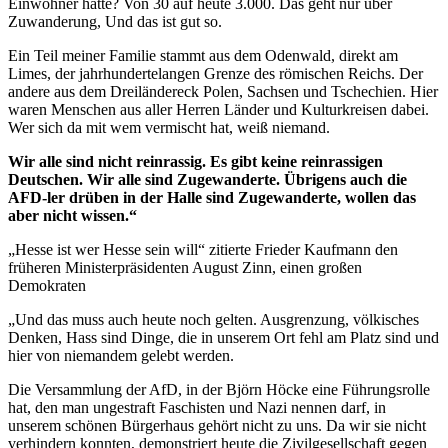
Einwohner hatte? Von 30 auf heute 3.000. Das geht nur über
Zuwanderung, Und das ist gut so.
Ein Teil meiner Familie stammt aus dem Odenwald, direkt am
Limes, der jahrhundertelangen Grenze des römischen Reichs. Der
andere aus dem Dreiländereck Polen, Sachsen und Tschechien. Hier
waren Menschen aus aller Herren Länder und Kulturkreisen dabei.
Wer sich da mit wem vermischt hat, weiß niemand.
Wir alle sind nicht reinrassig. Es gibt keine reinrassigen
Deutschen. Wir alle sind Zugewanderte. Übrigens auch die
AFD-ler drüben in der Halle sind Zugewanderte, wollen das
aber nicht wissen.“
„Hesse ist wer Hesse sein will“ zitierte Frieder Kaufmann den
früheren Ministerpräsidenten August Zinn, einen großen
Demokraten
„Und das muss auch heute noch gelten. Ausgrenzung, völkisches
Denken, Hass sind Dinge, die in unserem Ort fehl am Platz sind und
hier von niemandem gelebt werden.
Die Versammlung der AfD, in der Björn Höcke eine Führungsrolle
hat, den man ungestraft Faschisten und Nazi nennen darf, in
unserem schönen Bürgerhaus gehört nicht zu uns. Da wir sie nicht
verhindern konnten, demonstriert heute die Zivilgesellschaft gegen