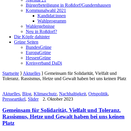
Bürgerbeteiligung in Roßdorf/Gundernhausen
Kommunalwahl 2021
Kandidat:innen
Wahlprogramm
Wahlergebnisse
Neu in Roßdorf?
Die Köpfe dahinter
Grüne Seiten
BundesGrüne
EuropaGrüne
HessenGrüne
Kreisverband DaDi
Startseite
⟩
Aktuelles
⟩
Gemeinsam für Solidarität, Vielfalt und
Toleranz. Rassismus, Hetze und Gewalt haben bei uns keinen Platz
Aktuelles
,
Blog
,
Klimaschutz
,
Nachhaltigkeit
,
Ortspolitik
,
Presseartikel
,
Slider
2. Oktober 2023
Gemeinsam für Solidarität, Vielfalt und Toleranz.
Rassismus, Hetze und Gewalt haben bei uns keinen
Platz