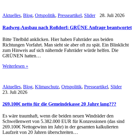
Aktuelles
,
Blog
,
Ortspolitik
,
Presseartikel
,
Slider
28. Juli 2026
Radweg-Ausbau nach Roßdorf: GRÜNE Anfrage beantwortet
Bitte Titelbild anklicken. Hier haben Fahrräder aus beiden
Richtungen Vorfahrt. Man sieht sie aber oft zu spät. Ein Blinklicht
zum Hinweis auf sich nähernde Fahrräder würde helfen. Die
GRÜNEN hatten…
Weiterlesen »
Aktuelles
,
Blog
,
Klimaschutz
,
Ortspolitik
,
Presseartikel
,
Slider
23. Juli 2026
269.100€ netto für die Gemeindekasse 20 Jahre lang???
Es wäre traumhaft, wenn die beiden neuen Windräder den
Schwellenwert von 5.382.000 EUR für Konzessionen (das sind
269.100€ Nettogewinn im Jahr) in der gesamten kalkulierten
Laufzeit von 20 Jahren überschreiten…