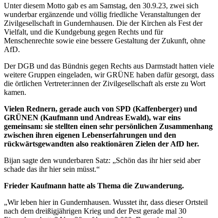
Unter diesem Motto gab es am Samstag, den 30.9.23, zwei sich
wunderbar ergänzende und völlig friedliche Veranstaltungen der
Zivilgesellschaft in Gundernhausen. Die der Kirchen als Fest der
Vielfalt, und die Kundgebung gegen Rechts und für
Menschenrechte sowie eine bessere Gestaltung der Zukunft, ohne
AfD.
Der DGB und das Bündnis gegen Rechts aus Darmstadt hatten viele
weitere Gruppen eingeladen, wir GRÜNE haben dafür gesorgt, dass
die örtlichen Vertreter:innen der Zivilgesellschaft als erste zu Wort
kamen.
Vielen Rednern, gerade auch von SPD (Kaffenberger) und
GRÜNEN (Kaufmann und Andreas Ewald), war eins
gemeinsam: sie stellten einen sehr persönlichen Zusammenhang
zwischen ihren eigenen Lebenserfahrungen und den
rückwärtsgewandten also reaktionären Zielen der AfD her.
Bijan sagte den wunderbaren Satz: „Schön das ihr hier seid aber
schade das ihr hier sein müsst.“
Frieder Kaufmann hatte als Thema die Zuwanderung.
„Wir leben hier in Gundernhausen. Wusstet ihr, dass dieser Ortsteil
nach dem dreißigjährigen Krieg und der Pest gerade mal 30