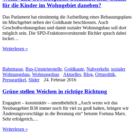
für die Kinder im Wohngebiet daneben?
Das Parlament hat einstimmig die Aufstellung eines Bebauungsplans
im Mischgebiet neben der Goldkaute beschlossen. Auch
Geschoßwohnungsbau und damit sozialer Wohnungsbau soll dort
möglich sein. Die SPD-Fraktionsvorsitzende Bichler sprach dabei
locker…
Weiterlesen »
Bahntrasse
,
Bus-Umsteigestelle
,
Goldkaute
,
Nahverkehr
,
sozialer
Wohnungsbau
,
Wohnungsbau
Aktuelles
,
Blog
,
Ortspolitik
,
Presseartikel
,
Slider
24. Februar 2016
Grüne stellen Weichen in richtige Richtung
Engagiert – konstruktiv – unentbehrlich „Auch wenn wir das
Neubaugebiet B38 immer noch für viel zu groß halten, bringen wir
Änderungsvorschläge in die Beratung ein“ betonte Fortuna Marx.
Sehr erfolgreich,…
Weiterlesen »