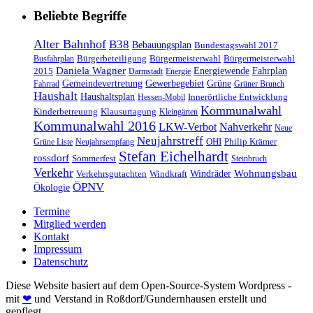
Beliebte Begriffe
Alter Bahnhof
B38
Bebauungsplan
Bundestagswahl 2017
Bürgerbeteiligung
Bürgermeisterwahl
Bürgermeisterwahl
Busfahrplan
Daniela Wagner
Energiewende
Fahrplan
2015
Darmstadt
Energie
Gemeindevertretung
Gewerbegebiet
Grüne
Fahrrad
Grüner Brunch
Haushalt
Haushaltsplan
Innerörtliche Entwicklung
Hessen-Mobil
Kommunalwahl
Kinderbetreuung
Klausurtagung
Kleingärten
Kommunalwahl 2016
LKW-Verbot
Nahverkehr
Neue
Neujahrstreff
OHI
Philip Krämer
Grüne Liste
Neujahrsempfang
Stefan Eichelhardt
rossdorf
Sommerfest
Steinbruch
Verkehr
Windräder
Wohnungsbau
Verkehrsgutachten
Windkraft
ÖPNV
Ökologie
Termine
Mitglied werden
Kontakt
Impressum
Datenschutz
Diese Website basiert auf dem Open-Source-System Wordpress -
mit
❤
und Verstand in Roßdorf/Gundernhausen erstellt und
gepflegt.