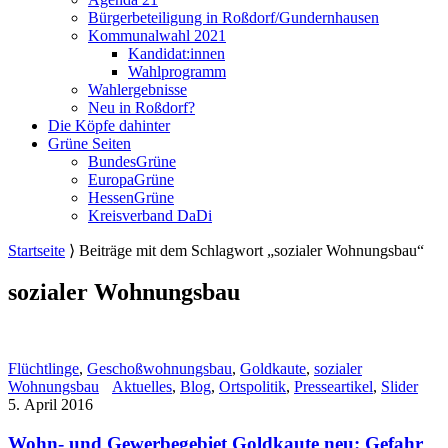
Bürgerbeteiligung in Roßdorf/Gundernhausen
Kommunalwahl 2021
Kandidat:innen
Wahlprogramm
Wahlergebnisse
Neu in Roßdorf?
Die Köpfe dahinter
Grüne Seiten
BundesGrüne
EuropaGrüne
HessenGrüne
Kreisverband DaDi
Startseite
⟩
Beiträge mit dem Schlagwort „sozialer Wohnungsbau“
sozialer Wohnungsbau
Flüchtlinge
,
Geschoßwohnungsbau
,
Goldkaute
,
sozialer
Wohnungsbau
Aktuelles
,
Blog
,
Ortspolitik
,
Presseartikel
,
Slider
5. April 2016
Wohn- und Gewerbegebiet Goldkaute neu: Gefahr