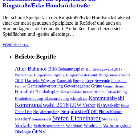
Ringstraße/Ecke Hundsrückstraße
Der schöne Spielplatz in der Ringstraße/Ecke Hundsrückstraße ist
einer der meist genutzten Spielplätze in Roßdorf und auch an
Sommertagen stark frequentiert. An heißen Tagen heizen sich
Spielflächen und -geräte allerdings…
Weiterlesen »
Beliebte Begriffe
Alter Bahnhof
B38
Bebauungsplan
Bundestagswahl 2017
Bürgerbeteiligung
Bürgermeisterwahl
Bürgermeisterwahl
Busfahrplan
Daniela Wagner
Energiewende
Fahrplan
2015
Darmstadt
Energie
Gemeindevertretung
Gewerbegebiet
Grüne
Fahrrad
Grüner Brunch
Haushalt
Haushaltsplan
Innerörtliche Entwicklung
Hessen-Mobil
Kommunalwahl
Kinderbetreuung
Klausurtagung
Kleingärten
Kommunalwahl 2016
LKW-Verbot
Nahverkehr
Neue
Neujahrstreff
OHI
Philip Krämer
Grüne Liste
Neujahrsempfang
Stefan Eichelhardt
rossdorf
Sommerfest
Steinbruch
Verkehr
Windräder
Wohnungsbau
Verkehrsgutachten
Windkraft
ÖPNV
Ökologie