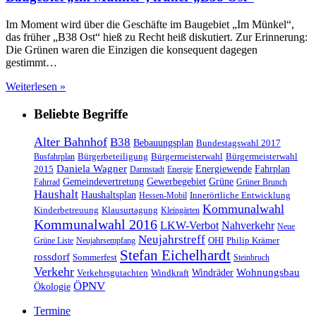
Im Moment wird über die Geschäfte im Baugebiet „Im Münkel“,
das früher „B38 Ost“ hieß zu Recht heiß diskutiert. Zur Erinnerung:
Die Grünen waren die Einzigen die konsequent dagegen
gestimmt…
Weiterlesen »
Beliebte Begriffe
Alter Bahnhof
B38
Bebauungsplan
Bundestagswahl 2017
Bürgerbeteiligung
Bürgermeisterwahl
Bürgermeisterwahl
Busfahrplan
Daniela Wagner
Energiewende
Fahrplan
2015
Darmstadt
Energie
Gemeindevertretung
Gewerbegebiet
Grüne
Fahrrad
Grüner Brunch
Haushalt
Haushaltsplan
Innerörtliche Entwicklung
Hessen-Mobil
Kommunalwahl
Kinderbetreuung
Klausurtagung
Kleingärten
Kommunalwahl 2016
LKW-Verbot
Nahverkehr
Neue
Neujahrstreff
OHI
Philip Krämer
Grüne Liste
Neujahrsempfang
Stefan Eichelhardt
rossdorf
Sommerfest
Steinbruch
Verkehr
Windräder
Wohnungsbau
Verkehrsgutachten
Windkraft
ÖPNV
Ökologie
Termine