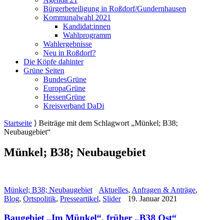
Bürgerbeteiligung in Roßdorf/Gundernhausen
Kommunalwahl 2021
Kandidat:innen
Wahlprogramm
Wahlergebnisse
Neu in Roßdorf?
Die Köpfe dahinter
Grüne Seiten
BundesGrüne
EuropaGrüne
HessenGrüne
Kreisverband DaDi
Startseite
⟩
Beiträge mit dem Schlagwort „Münkel; B38;
Neubaugebiet“
Münkel; B38; Neubaugebiet
Münkel; B38; Neubaugebiet
Aktuelles
,
Anfragen & Anträge
,
Blog
,
Ortspolitik
,
Presseartikel
,
Slider
19. Januar 2021
Baugebiet „Im Münkel“, früher „B38 Ost“