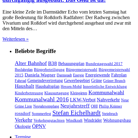
Eine kleine Zeile im Darmstädter Echo vom letzten Samstag hat
große Bedeutung für Roßdorfs Radfahrer: Der Radweg zwischen
Vivarium und Roßdorf wird durchgehend ausgebaut und zwar mit
den Mitteln des…
Weiterlesen »
Beliebte Begriffe
Alter Bahnhof
B38
Bebauungsplan
Bundestagswahl 2017
Bürgerbeteiligung
Bürgermeisterwahl
Bürgermeisterwahl
Busfahrplan
Daniela Wagner
Energiewende
Fahrplan
2015
Darmstadt
Energie
Gemeindevertretung
Gewerbegebiet
Grüne
Fahrrad
Grüner Brunch
Haushalt
Haushaltsplan
Innerörtliche Entwicklung
Hessen-Mobil
Kommunalwahl
Kinderbetreuung
Klausurtagung
Kleingärten
Kommunalwahl 2016
LKW-Verbot
Nahverkehr
Neue
Neujahrstreff
OHI
Philip Krämer
Grüne Liste
Neujahrsempfang
Stefan Eichelhardt
rossdorf
Sommerfest
Steinbruch
Verkehr
Windräder
Wohnungsbau
Verkehrsgutachten
Windkraft
ÖPNV
Ökologie
Termine