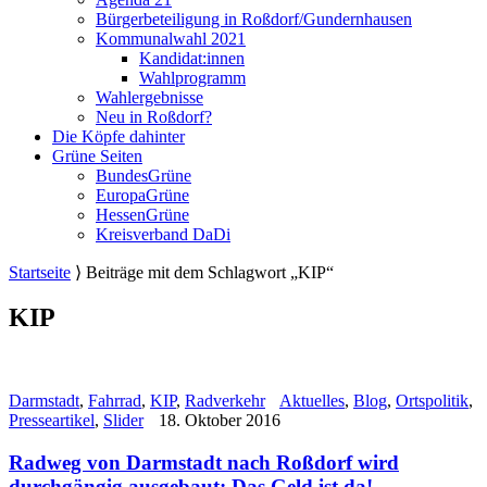
Bürgerbeteiligung in Roßdorf/Gundernhausen
Kommunalwahl 2021
Kandidat:innen
Wahlprogramm
Wahlergebnisse
Neu in Roßdorf?
Die Köpfe dahinter
Grüne Seiten
BundesGrüne
EuropaGrüne
HessenGrüne
Kreisverband DaDi
Startseite
⟩
Beiträge mit dem Schlagwort „KIP“
KIP
Darmstadt
,
Fahrrad
,
KIP
,
Radverkehr
Aktuelles
,
Blog
,
Ortspolitik
,
Presseartikel
,
Slider
18. Oktober 2016
Radweg von Darmstadt nach Roßdorf wird
durchgängig ausgebaut: Das Geld ist da!