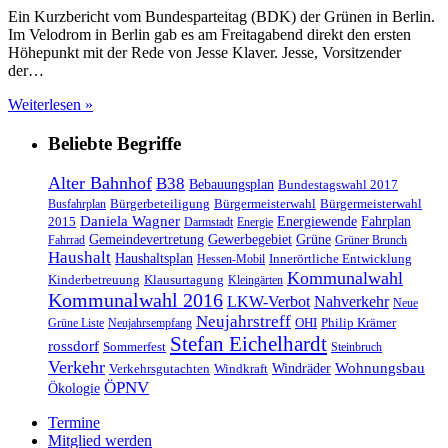
Ein Kurzbericht vom Bundesparteitag (BDK) der Grünen in Berlin.
Im Velodrom in Berlin gab es am Freitagabend direkt den ersten
Höhepunkt mit der Rede von Jesse Klaver. Jesse, Vorsitzender
der…
Weiterlesen »
Beliebte Begriffe
Alter Bahnhof
B38
Bebauungsplan
Bundestagswahl 2017
Bürgerbeteiligung
Bürgermeisterwahl
Bürgermeisterwahl
Busfahrplan
Daniela Wagner
Energiewende
Fahrplan
2015
Darmstadt
Energie
Gemeindevertretung
Gewerbegebiet
Grüne
Fahrrad
Grüner Brunch
Haushalt
Haushaltsplan
Innerörtliche Entwicklung
Hessen-Mobil
Kommunalwahl
Kinderbetreuung
Klausurtagung
Kleingärten
Kommunalwahl 2016
LKW-Verbot
Nahverkehr
Neue
Neujahrstreff
OHI
Philip Krämer
Grüne Liste
Neujahrsempfang
Stefan Eichelhardt
rossdorf
Sommerfest
Steinbruch
Verkehr
Windräder
Wohnungsbau
Verkehrsgutachten
Windkraft
ÖPNV
Ökologie
Termine
Mitglied werden