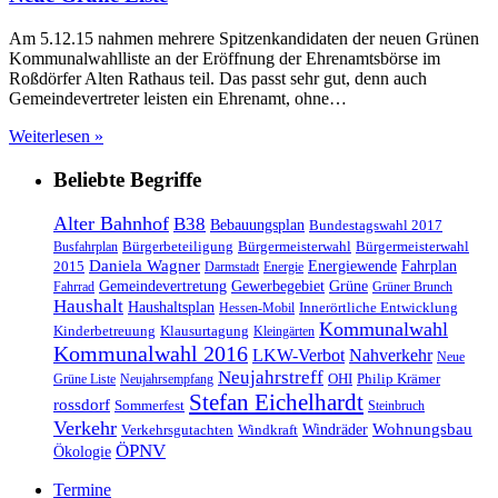
Am 5.12.15 nahmen mehrere Spitzenkandidaten der neuen Grünen
Kommunalwahlliste an der Eröffnung der Ehrenamtsbörse im
Roßdörfer Alten Rathaus teil. Das passt sehr gut, denn auch
Gemeindevertreter leisten ein Ehrenamt, ohne…
Weiterlesen »
Beliebte Begriffe
Alter Bahnhof
B38
Bebauungsplan
Bundestagswahl 2017
Bürgerbeteiligung
Bürgermeisterwahl
Bürgermeisterwahl
Busfahrplan
Daniela Wagner
Energiewende
Fahrplan
2015
Darmstadt
Energie
Gemeindevertretung
Gewerbegebiet
Grüne
Fahrrad
Grüner Brunch
Haushalt
Haushaltsplan
Innerörtliche Entwicklung
Hessen-Mobil
Kommunalwahl
Kinderbetreuung
Klausurtagung
Kleingärten
Kommunalwahl 2016
LKW-Verbot
Nahverkehr
Neue
Neujahrstreff
OHI
Philip Krämer
Grüne Liste
Neujahrsempfang
Stefan Eichelhardt
rossdorf
Sommerfest
Steinbruch
Verkehr
Windräder
Wohnungsbau
Verkehrsgutachten
Windkraft
ÖPNV
Ökologie
Termine